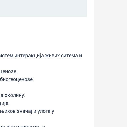
истем интеракција живих ситема и
ценозе.
биогеоценозе.
а околину.
ије.
њихов значај и улога у
биљака и животиња.