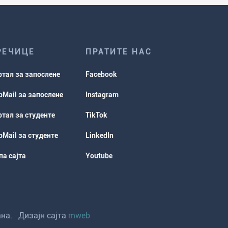
РЕЧИЦЕ
ПРАТИТЕ НАС
ртал за запослене
Facebook
Mail за запослене
Instagram
тал за студенте
TikTok
Mail за студенте
LinkedIn
а сајта
Youtube
ана. Дизајн сајта
mweb