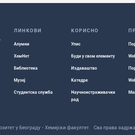
ЛИНКОВИ
КОРИСНО
П
Алумни
Упис
По
ХемНет
Буди у свом елементу
Web
Библиотека
Издаваштво
Пор
Музеј
Катедре
Web
Студентска служба
Научноистраживачки
Мап
рад
ерзитет у Београду - Хемијски факултет. Сва права задрж