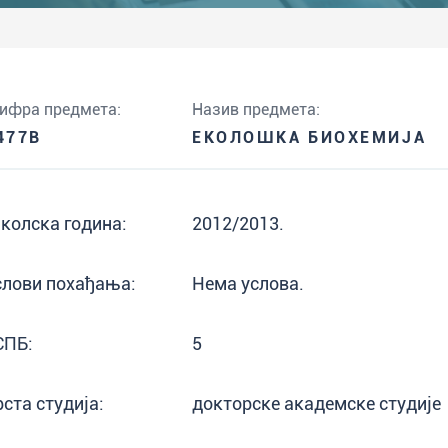
ифра предмета:
Назив предмета:
477B
ЕКОЛОШКА БИОХЕМИЈА
колска година:
2012/2013.
слови похађања:
Нема услова.
СПБ:
5
рста студија:
докторске академске студије