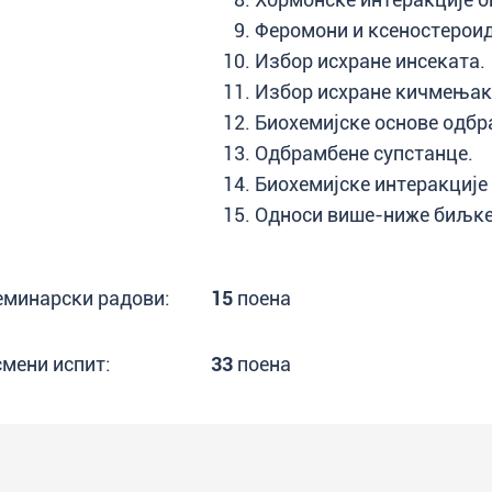
Феромони и ксеностероид
Избор исхране инсеката.
Избор исхране кичмењака
Биохемијске основе одбр
Одбрамбене супстанце.
Биохемијске интеракције
Односи више-ниже биљке
еминарски радови:
15
поена
смени испит:
33
поена