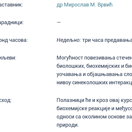
аставник:
др Мирослав М. Врвић
арадници:
—
онд часова:
Недељно:
три часа предавања
иљеви:
Могућност повезивања стечен
биолошких, биохемијских и б
уочавања и објашњавања сло
нивоу синеколошких интеракц
сход:
Полазници ће и кроз овај курс
биохемијске реакције и међус
односи са околином основе за 
природи.