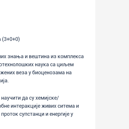
 (3+0+0)
их знања и вештина из комплекса
иотехнолошких наука са циљем
жених веза у биоценозама на
ија.
 научити да су хемијске/
обне интеракције живих ситема и
проток супстанци и енергије у