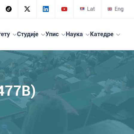
Lat
Eng
тету
Студије
Упис
Наука
Катедре
477B)