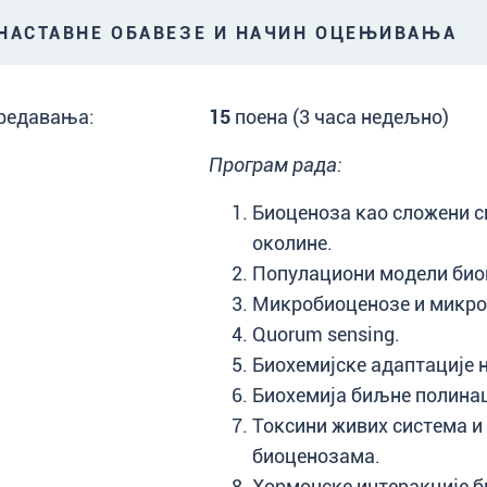
АСТАВНЕ ОБАВЕЗЕ И НАЧИН ОЦЕЊИВАЊА
редавања:
15
поена (3 часа недељно)
Програм рада:
Биоценоза као сложени с
околине.
Популациони модели био
Микробиоценозе и микро
Quorum sensing.
Биохемијске адаптације н
Биохемија биљне полинац
Токсини живих система и 
биоценозама.
Хормонске интеракције 