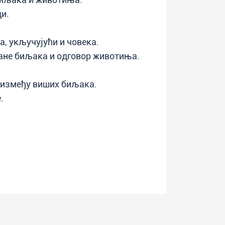
и.
, укључујући и човека.
ане биљака и одговор животиња.
 између виших биљака.
.