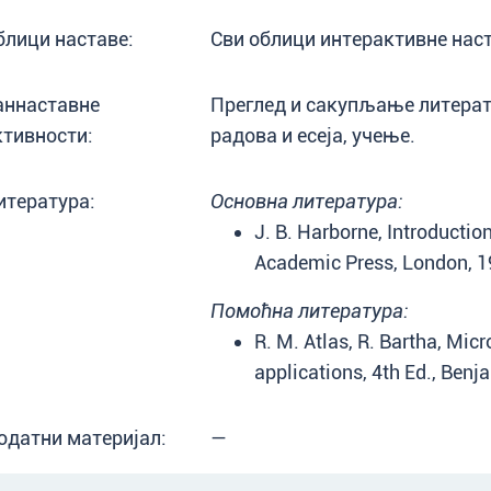
блици наставе:
Сви облици интерактивне наст
аннаставне
Преглед и сакупљање литерат
ктивности:
радова и есеја, учење.
итература:
Основна литература:
J. B. Harborne, Introduction
Academic Press, London, 1
Помоћна литература:
R. M. Atlas, R. Bartha, Mi
applications, 4th Ed., Ben
одатни материјал:
—