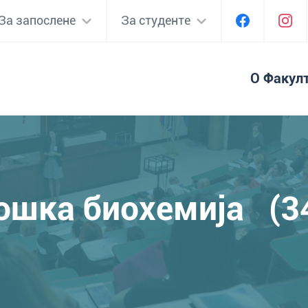
За запослене
За студенте
О Факул
ошка биохемија (3