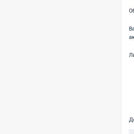
О
В
а
Л
Д