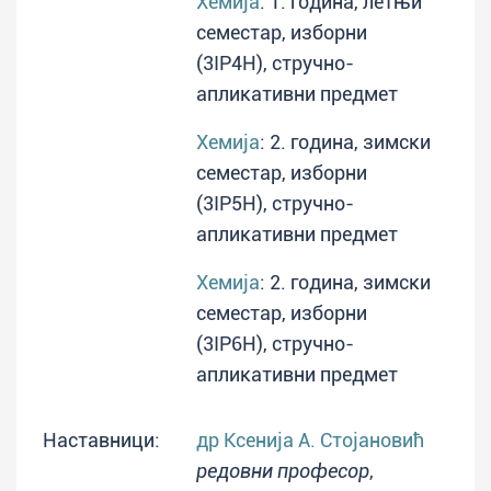
Хемија
: 1. година, летњи
семестар, изборни
(3IP4H), стручно-
апликативни предмет
Хемија
: 2. година, зимски
семестар, изборни
(3IP5H), стручно-
апликативни предмет
Хемија
: 2. година, зимски
семестар, изборни
(3IP6H), стручно-
апликативни предмет
Наставници:
др Ксенија А. Стојановић
редовни професор
,