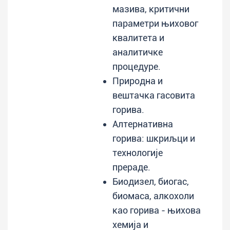
мазива, критични
параметри њиховог
квалитета и
аналитичке
процедуре.
Природна и
вештачка гасовита
горива.
Алтернативна
горива: шкриљци и
технологије
прераде.
Биодизел, биогас,
биомаса, алкохоли
као горива - њихова
хемија и