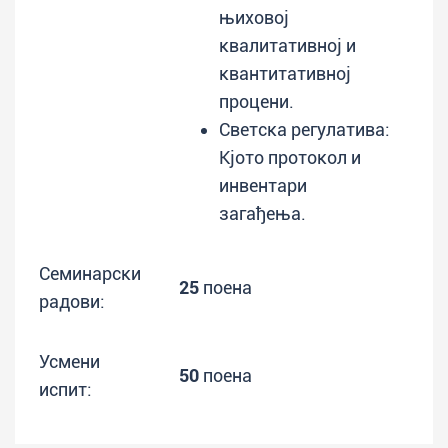
њиховој
квалитативној и
квантитативној
процени.
Светска регулатива:
Кјото протокол и
инвентари
загађења.
Семинарски
25
поена
радови:
Усмени
50
поена
испит: