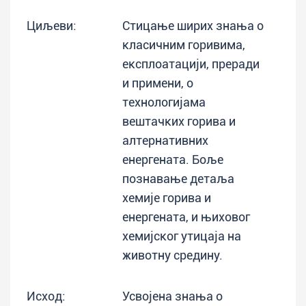
Циљеви:
Стицање ширих знања о
класичним горивима,
експлоатацији, преради
и примени, о
технологијама
вештачких горива и
алтернативних
енергената. Боље
познавање детаља
хемије горива и
енергената, и њиховог
хемијског утицаја на
животну средину.
Исход:
Усвојена знања о