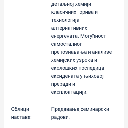
детаљној хемији
класичних горива и
технологија
алтернативних
енергената. Могућност
самосталног
препознавања и анализе
хемијских узрока и
еколошких последица
ексидената у њиховој
преради и
експлоатацији.
Облици
Предавања,семинарски
наставе:
радови.