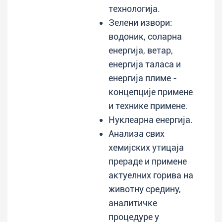
технологија.
Зелени извори:
водоник, соларна
енергија, ветар,
енергија таласа и
енергија плиме -
концепције примене
и технике примене.
Нуклеарна енергија.
Анализа свих
хемијских утицаја
прераде и примене
актуелних горива на
животну средину,
аналитичке
процедуре у