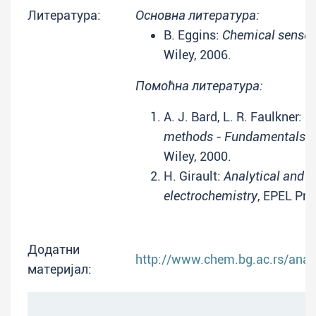
Литература:
Основна литература:
B. Eggins:
Chemical sensor
Wiley, 2006.
Помоћна литература:
A. J. Bard, L. R. Faulkner:
E
methods - Fundamentals a
Wiley, 2000.
H. Girault:
Analytical and p
electrochemistry
, EPEL Pre
Додатни
http://www.chem.bg.ac.rs/anali
материјал: