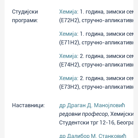
Студијски
Хемија
: 1. година, зимски сем
програми:
(E72H2), стручно-апликативн
Хемија
: 1. година, зимски сем
(E71H2), стручно-апликативн
Хемија
: 2. година, зимски сем
(E74H2), стручно-апликативн
Хемија
: 2. година, зимски сем
(E73H2), стручно-апликативн
Наставници:
др Драган Д. Манојловић
редовни професор
, Хемијски 
Студентски трг 12-16, Београд
др Далибор М. Станковић