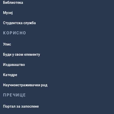
Библиотека
рокови
Музеј
Студентска служба
КОРИСНО
Упис
Буди у свом елементу
Издаваштво
Катедре
Научноистраживачки рад
ПРЕЧИЦЕ
Портал за запослене