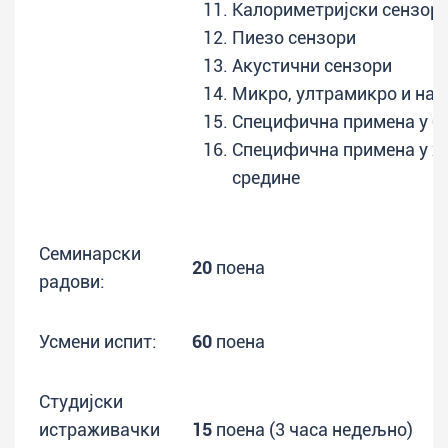
Калориметријски сензори
Пиезо сензори
Акустични сензори
Микро, ултрамикрo и нан
Специфична примена у б
Специфична примена у х
средине
Семинарски
20
поена
радови:
Усмени испит:
60
поена
Студијски
истраживачки
15
поена (3 часа недељно)