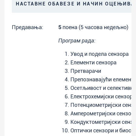
НАСТАВНЕ ОБАВЕЗЕ И НАЧИН ОЦЕЊИВ
Предавања:
5
поена (5 часова недељно)
Програм рада:
Увод и подела сензорa
Елементи сензора
Претвaрачи
Препознавајући елемент
Осетљивост и селективн
Електрохемијски сензори
Потенциометријски сензо
Амперометријски сензори
Кондуктометријски сензо
Оптички сензори и биосе