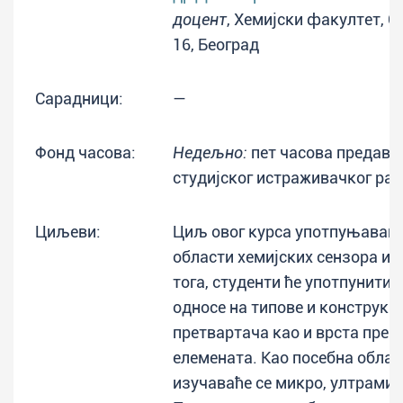
доцент
, Хемијски факултет, С
16, Београд
Сарадници:
—
Фонд часова:
Недељно:
пет часова предава
студијског истраживачког ра
Циљеви:
Циљ овог курса употпуњавањ
области хемијских сензора и 
тога, студенти ће употпунити 
односе нa типове и конструкци
претвартача као и врста преп
елемената. Као посебна облас
изучаваће се микро, ултрамик