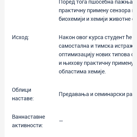
Поред тога пшосебна пажња ћ
практичну примену сензора и 
биохемији и хемији животне с
Исход:
Након овог курса студент ће 
самостална и тимска истражи
оптимизацију нових типова се
и њихову практичну примену 
областима хемије.
Облици
Предавања и семинарски рад
наставе:
Ваннаставне
—
активности: