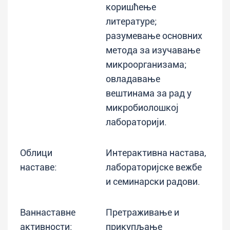
коришћење
литературе;
разумевање основних
метода за изучавање
микроорганизама;
овладавање
вештинама за рад у
микробиолошкој
лабораторији.
Облици
Интерактивна настава,
наставе:
лабораторијске вежбе
и семинарски радови.
Ваннаставне
Претраживање и
активности:
прикупљање