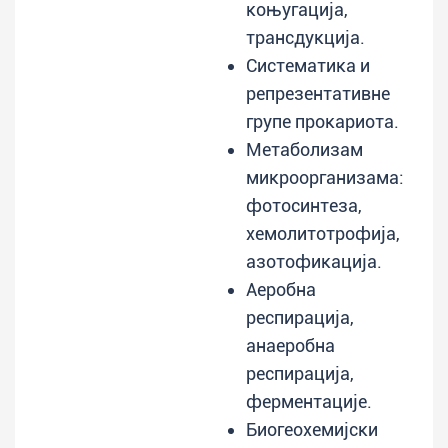
коњугација,
трансдукција.
Систематика и
репрезентативне
групе прокариота.
Метаболизам
микроорганизама:
фотосинтеза,
хемолитотрофија,
азотофикација.
Аеробна
респирација,
анаеробна
респирација,
ферментације.
Биогеохемијски