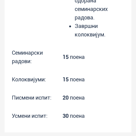
одбрана
семинарских
радова.
Завршни
колоквијум.
Семинарски
15
поена
радови:
Колоквијуми:
15
поена
Писмени испит:
20
поена
Усмени испит:
30
поена