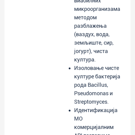
виабилних
микроорганизама
методом
разблажења
(ваздух, вода,
земљиште, сир,
јогурт), чиста
култура.
Изоловање чисте
културе бактерија
рода Bacillus,
Pseudomonas и
Streptomyces.
Идентификација
МО
комерцијалним