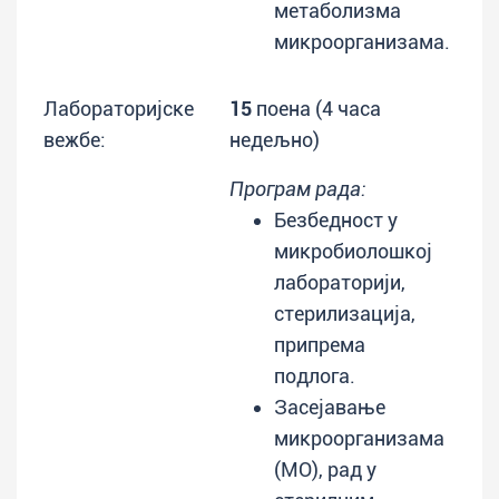
метаболизма
микроорганизама.
Лабораторијске
15
поена (4 часа
вежбе:
недељно)
Програм рада:
Безбедност у
микробиолошкој
лабораторији,
стерилизација,
припрема
подлога.
Засејавање
микроорганизама
(МО), рад у