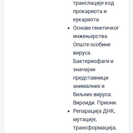
транслације код
прокариота и
еукариота.
Основе генетичког
инжењерства.
Опште особине
вируса.
Бактериофаги и
значајни
представници
анималних и
биљних вируса.
Вироиди. Приони.
Репарација ДНК,
мутације,
трансформација,