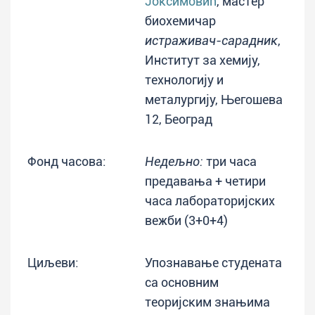
Јоксимовић
, мастер
биохемичар
истраживач-сарадник
,
Институт за хемију,
технологију и
металургију, Његошева
12, Београд
Фонд часова:
Недељно:
три часа
предавања + четири
часа лабораторијских
вежби (3+0+4)
Циљеви:
Упознавање студената
са основним
теоријским знањима