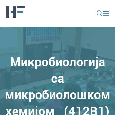
Микробиологија
са
микробиолошком
хемијом (412B1)