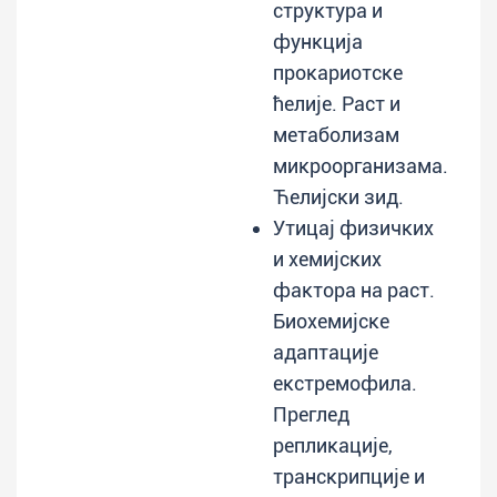
структура и
функција
прокариотске
ћелије. Раст и
метаболизам
микроорганизама.
Ћелијски зид.
Утицај физичких
и хемијских
фактора на раст.
Биохемијске
адаптације
екстремофила.
Преглед
репликације,
транскрипције и