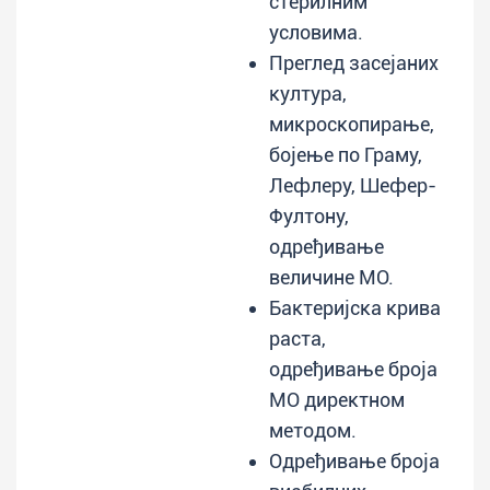
стерилним
условима.
Преглед засејаних
култура,
микроскопирање,
бојење по Граму,
Лефлеру, Шефер-
Фултону,
одређивање
величине МО.
Бактеријска крива
раста,
одређивање броја
МО директном
методом.
Одређивање броја