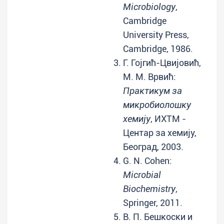
Microbiology
,
Cambridge
University Press,
Cambridge, 1986.
Г. Гојгић-Цвијовић,
М. М. Врвић:
Практикум за
микробиолошку
хемију
, ИХТМ -
Центар за хемију,
Београд, 2003.
G. N. Cohen:
Microbial
Biochemistry
,
Springer, 2011.
В. П. Бешкоски и