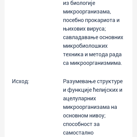
из биологије
микроорганизама,
посебно прокариота и
њихових вируса;
савладавање основних
микробиолошких
техника и метода рада
са микроорганизмима.
Исход:
Разумевање структуре
и функције ћелијских и
ацелуларних
микроорганизама на
основном нивоу;
способност за
самостално