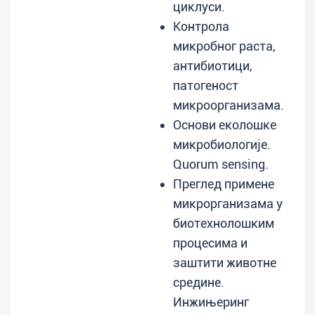
циклуси.
Контрола
микробног раста,
антибиотици,
патогеност
микроорганизама.
Основи еколошке
микробиологије.
Quorum sensing.
Преглед примене
микрорганизама у
биотехнолошким
процесима и
заштити животне
средине.
Инжињеринг