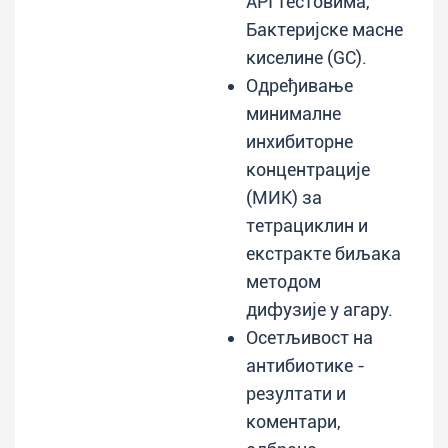
АPI тестовима,
Бактеријске масне
киселине (GC).
Одређивање
минималне
инхибиторне
концентрације
(МИК) за
тетрациклин и
екстракте биљака
методом
дифузије у агару.
Осетљивост на
антибиотике -
резултати и
коментари,