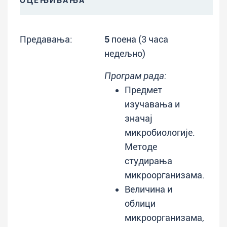
ОЦЕЊИВАЊА
Предавања:
5
поена (3 часа
недељно)
Програм рада:
Предмет
изучавања и
значај
микробиологије.
Методе
студирања
микроорганизама.
Величина и
облици
микроорганизама,