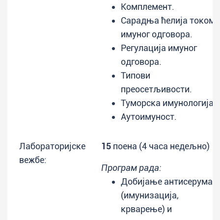
Комплемент.
Сарадња ћелија током
имуног одговора.
Регулација имуног
одговора.
Типови
преосетљивости.
Туморска имунологија.
Аутоимуност.
Лабораторијске
15
поена (4 часа недељно)
вежбе:
Програм рада:
Добијање антисерума
(имунизација,
крварење) и