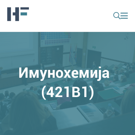
Имунохемија
(421B1)