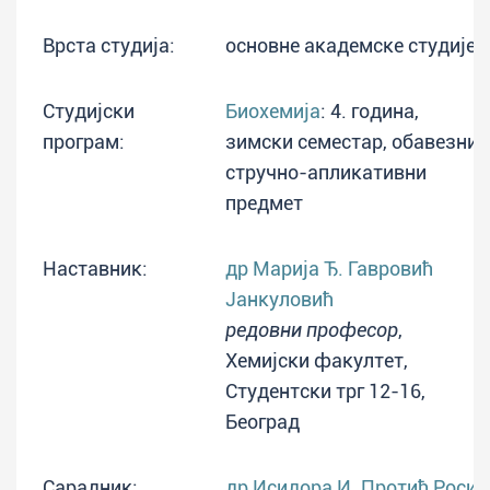
Врста студија:
основне академске студије
Студијски
Биохемија
: 4. година,
програм:
зимски семестар, обавезни,
стручно-апликативни
предмет
Наставник:
др Марија Ђ. Гавровић
Јанкуловић
редовни професор
,
Хемијски факултет,
Студентски трг 12-16,
Београд
Сарадник:
др Исидора И. Протић Росић