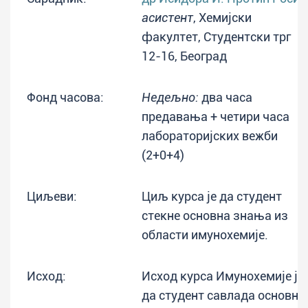
асистент
, Хемијски
факултет, Студентски трг
12-16, Београд
Фонд часова:
Недељно:
два часа
предавања + четири часа
лабораторијских вежби
(2+0+4)
Циљеви:
Циљ курса је да студент
стекне основна знања из
области имунохемије.
Исход:
Исход курса Имунохемије је
да студент савлада основне