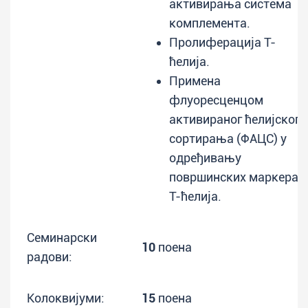
активирања система
комплемента.
Пролиферација T-
ћелија.
Примена
флуоресценцом
активираног ћелијског
сортирања (ФАЦС) у
одређивању
површинских маркера
Т-ћелија.
Семинарски
10
поена
радови:
Колоквијуми:
15
поена