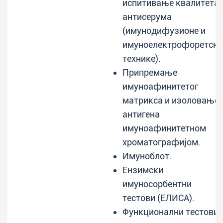
испитивање квалитета
антисерума
(имунодифузионе и
имуноелектрофоретске
технике).
Припремање
имуноафинитетог
матрикса и изоловање
антигена
имуноафинитетном
хроматографијом.
Имуноблот.
Ензимски
имуносорбентни
тестови (ЕЛИСА).
Функционални тестови