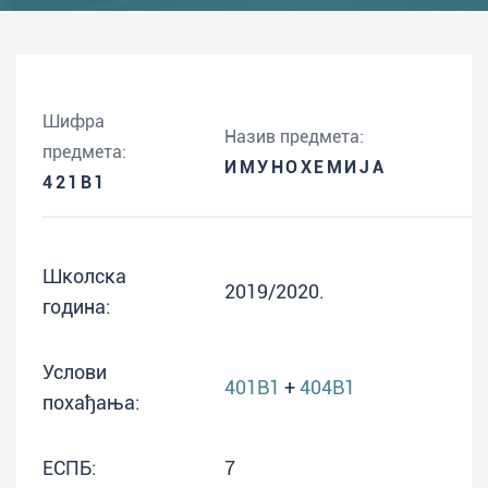
Шифра
Назив предмета:
предмета:
ИМУНОХЕМИЈА
421B1
Школска
2019/2020.
година:
Услови
401B1
+
404B1
похађања:
ЕСПБ:
7