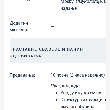
Mosby:
Имунологија
, 6.
издање
Додатни
—
материјал:
НАСТАВНЕ ОБАВЕЗЕ И НАЧИН
ОЦЕЊИВАЊА
Предавања:
10
поена (2 часа недељно)
Програм рада:
Увод у имунохемију.
Структура и функција
имуноглобулина.