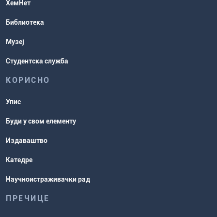
ХемНет
Распореди активности и испитни
Библиотека
рокови
Музеј
Студентска служба
КОРИСНО
Упис
Буди у свом елементу
Издаваштво
Катедре
Научноистраживачки рад
ПРЕЧИЦЕ