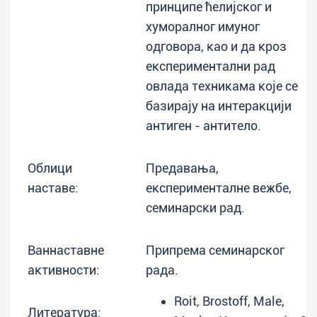
принципе ћелијског и
хуморалног имуног
одговора, као и да кроз
експериментални рад
овлада техникама које се
базирају на интеракцији
антиген - антитело.
Облици
Предавања,
наставе:
експерименталне вежбе,
семинарски рад.
Ваннаставне
Припрема семинарског
активности:
рада.
Roit, Brostoff, Male,
Литература: