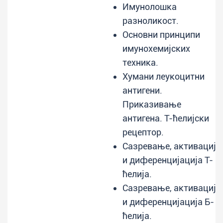
Имунолошка
разноликост.
Основни принципи
имунохемијских
техника.
Хумани леукоцитни
антигени.
Приказивање
антигена. Т-ћелијски
рецептор.
Сазревање, активација
и диференцијација Т-
ћелија.
Сазревање, активација
и диференцијација Б-
ћелија.