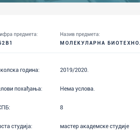
ифра предмета:
Назив предмета:
52B1
МОЛЕКУЛАРНА БИОТЕХНО
колска година:
2019/2020.
слови похађања:
Нема услова.
СПБ:
8
рста студија:
мастер академске студије