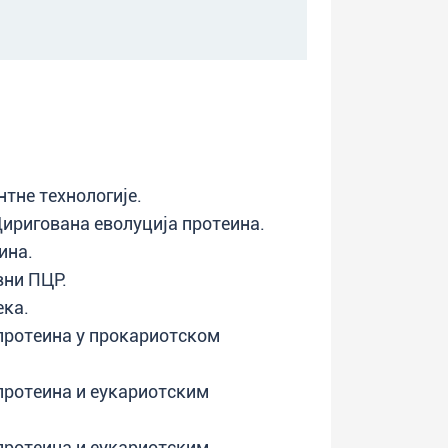
тне технологије.
иригована еволуција протеина.
ина.
вни ПЦР.
ка.
протеина у прокариотском
протеина и еукариотским
протеина и еукариотским