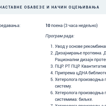
АСТАВНЕ ОБАВЕЗЕ И НАЧИН ОЦЕЊИВАЊА
редавања:
10
поена (3 часа недељно)
Програм рада:
Увод у основе рекомбинан
Дизајнирање протеина. Д
Рационални дизајн проте
ПЦР. РТ ПЦР. Квантитати
Припрема цДНА библиоте
Хетеролога производња 
систему.
Хетеролога производња 
системима: биљке.
Хетеролога производња 