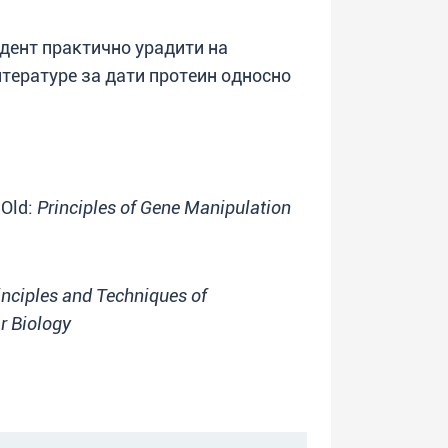
удент практично урадити на
итературе за дати протеин односно
 Old:
Principles of Gene Manipulation
inciples and Techniques of
r Biology