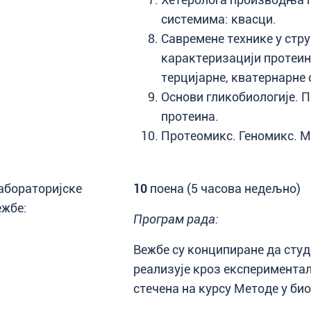
системима: квасци.
Савремене технике у стр
карактеризацији протеин
терцијарне, кватернарне 
Основи гликобиологије.
протеина.
Протеомикс. Геномикс. 
абораторијске
10
поена (5 часова недељно)
ежбе:
Програм рада:
Вежбе су конципиране да студе
реализује кроз експеримента
стечена на курсу Методе у био