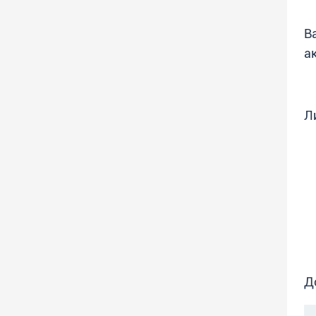
В
а
Л
Д