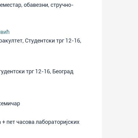
 семестар, обавезни, стручно-
овић
факултет, Студентски трг 12-16,
тудентски трг 12-16, Београд
охемичар
 + пет часова лабораторијских