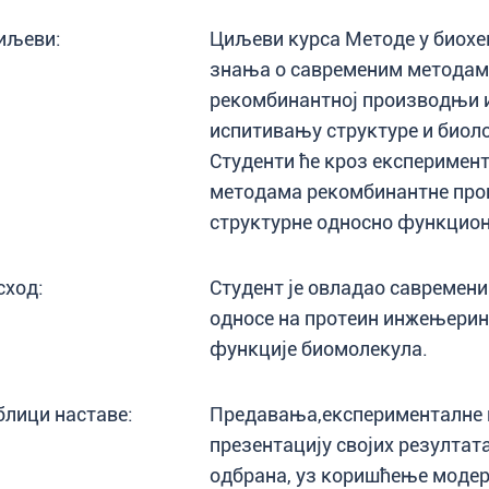
иљеви:
Циљеви курса Методе у биохем
знања о савременим методама
рекомбинантној производњи и
испитивању структуре и биол
Студенти ће кроз експеримент
методама рекомбинантне про
структурне односно функцион
сход:
Студент је овладао савремени
односе на протеин инжењерин
функције биомолекула.
блици наставе:
Предавања,експерименталне в
презентацију својих резултат
одбрана, уз коришћење модер