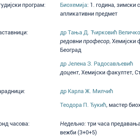
тудијски програм:
Биохемија
: 1. година, зимски
апликативни предмет
аставници:
др Тања Д. Ћирковић Величк
редовни професор
, Хемијски 
Београд
др Јелена З. Радосављевић
доцент
, Хемијски факултет, С
арадници:
др Карла Ж. Милчић
Теодора П. Ђукић
, мастер би
онд часова:
Недељно:
три часа предавања
вежби (3+0+5)