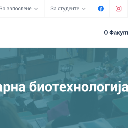
За запослене
За студенте
О Факул
рна биотехнологиј