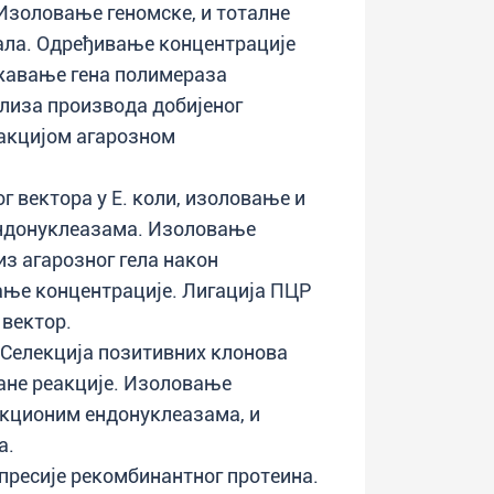
 Изоловање геномске, и тоталне
ала. Одређивање концентрације
жавање гена полимераза
лиза производа добијеног
акцијом агарозном
 вектора у Е. коли, изоловање и
ндонуклеазама. Изоловање
з агарозног гела након
ање концентрације. Лигација ПЦР
 вектор.
 Селекција позитивних клонова
ане реакције. Изоловање
икционим ендонуклеазама, и
а.
пресије рекомбинантног протеина.