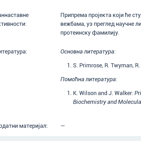
аннаставне
Припрема пројекта који ће ст
ктивности:
вежбама, уз преглед научне л
протеинску фамилију.
итература:
Основна литература:
S. Primrose, R. Twyman, R.
Помоћна литература:
K. Wilson and J. Walker:
Pr
Biochemistry and Molecula
одатни материјал:
—