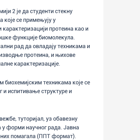
ији 2 је да студенти стекну
 које се примењују у
 карактеризацији протеина као и
ошке функције биомолекула.
ални рад да овладају техникама и
изводње протеина, и њихове
алне карактеризације.
м биохемијским техникама које се
г и испитивање структуре и
ежбе, туторијал, уз обавезну
а у форми научног рада. Јавна
них помагала (ППТ формат).