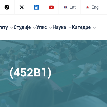
Lat
Eng
тету
Студије
Упис
Наука
Катедре
а (452B1)