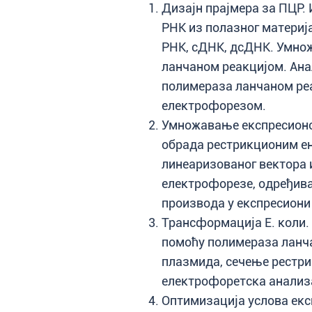
Дизајн прајмера за ПЦР.
РНК из полазног материј
РНК, сДНК, дсДНК. Умно
ланчаном реакцијом. Ана
полимераза ланчаном ре
електрофорезом.
Умножавање експресионог
обрада рестрикционим е
линеаризованог вектора и
електрофорезе, одређив
производа у експресиони
Трансформација Е. коли.
помоћу полимераза ланч
плазмида, сечење рестр
електрофоретска анализ
Оптимизација услова екс