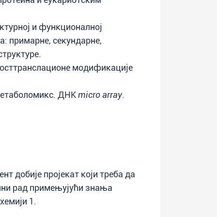
уктурној и функционалној
а: примарне, секундарне,
структуре.
 Посттранслационе модификације
Метаболомикс. ДНK
micro array
.
нт добије пројекат који треба да
лни рад примењујући знања
хемији 1.