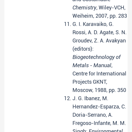
Chemistry
, Wiley-VCH,
Weiheim, 2007, pp. 283
G. I. Karavaiko, G.
Rossi, A. D. Agate, S. N.
Groudev, Z. A. Avakyan
(editors):
Biogeotechnology of
Metals - Manual
,
Centre for International
Projects GKNT,
Moscow, 1988, pp. 350
J. G. Ibanez, M.
Hernandez-Esparza, C.
Doria-Serrano, A.
Fregoso-Infante, M. M.
Singh:
Environmental