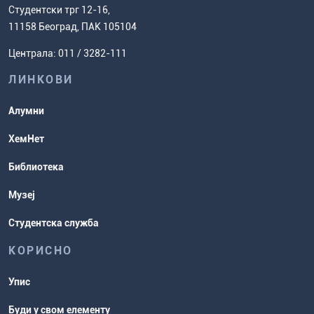
Европски систем преноса бодова
Студентски трг 12-16,
Научноистраживачки рад
Ценовник студија
(ЕСПБ)
11158 Београд, ПАК 105104
Задаци за спремање пријемног
Усавршавање за наставнике
Централа: 011 / 3282-111
испита
хемије
ЛИНКОВИ
Повереник за равноправност
Студентске организације
Алумни
Студентска служба
ХемНет
Распореди активности и испитни
Библиотека
рокови
Музеј
Студентска служба
КОРИСНО
Упис
Буди у свом елементу