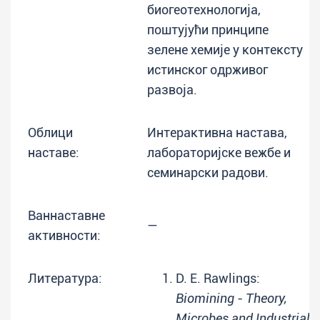
биогеотехнологија,
поштујући принципе
зелене хемије у контексту
истинског одрживог
развоја.
Облици
Интерактивна настава,
наставе:
лабораторијске вежбе и
семинарски радови.
Ваннаставне
—
активности:
Литература:
D. E. Rawlings:
Biomining - Theory,
Microbes and Industrial