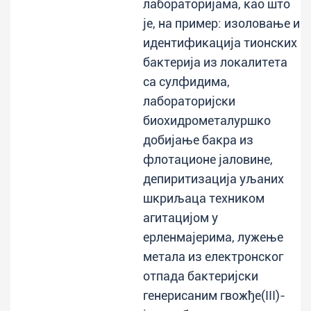
лабораторијама, као што
је, на пример: изоловање и
идентификација тионских
бактерија из локалитета
са сулфидима,
лабораторијски
биохидрометалуршко
добијање бакра из
флотационе јаловине,
депиритизација уљаних
шкриљаца техником
агитацијом у
ерленмајерима, лужење
метала из електронског
отпада бактеријски
генерисаним гвожђе(III)-