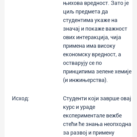
њихова вредност. Зато је
циљ предмета да
студентима укаже на
значај и покаже важност
ових интеракција, чија
примена има високу
економску вредност, а
остварују се по
принципима зелене хемије
(и инжињерства).
Исход:
Студенти који заврше овај
курс и ураде
експериментале вежбе
стећи ће знања неопходна
за развој и примену