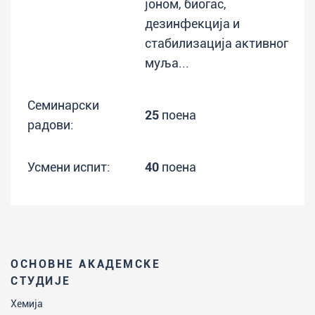
јоном, биогас,
дезинфекција и
стабилизација активног
муља...
Семинарски
25
поена
радови:
Усмени испит:
40
поена
ОСНОВНЕ АКАДЕМСКЕ
СТУДИЈЕ
Хемија