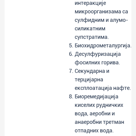
интеракције
микроорганизама са
сулфидним и алумо-
силикатним
супстратима.
Биохидрометалургија.
Десулфуризација
фосилних горива.
Секундарна и
терцијарна
експлоатација нафте.
Биоремедијација
киселих рудничких
вода, аеробни и
анаеробни третман
отпадних вода.