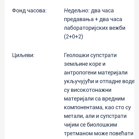
Фонд часова:
Недељно:
два часа
предавања + два часа
лабораторијских вежби
(2+0+2)
Циљеви:
Геолошки супстрати
земљине коре и
антропогени материјали
укључујући и отпадне воде
су високотонажни
материјали са вредним
компонентама, као сто су
метали, али и супстрати
чијим се биолошким
третманом може повећати