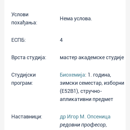
Услови
Нема услова.
похађања:
ЕСПБ:
4
Врста студија:
мастер академске студије
Студијски
Биохемија
: 1. година,
програм:
зимски семестар, изборни
(E52B1), стручно-
апликативни предмет
Наставници:
др Игор М. Опсеница
редовни професор
,