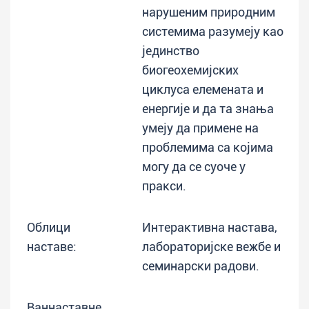
нарушеним природним
системима разумеју као
јединство
биогеохемијских
циклуса елемената и
енергије и да та знања
умеју да примене на
проблемима са којима
могу да се суоче у
пракси.
Облици
Интерактивна настава,
наставе:
лабораторијске вежбе и
семинарски радови.
Ваннаставне