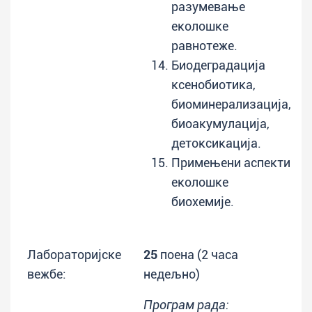
разумевање
еколошке
равнотеже.
Биодеградација
ксенобиотика,
биоминерализација,
биоакумулација,
детоксикација.
Примењени аспекти
еколошке
биохемије.
Лабораторијске
25
поена (2 часа
вежбе:
недељно)
Програм рада: