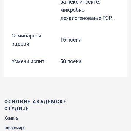
за неке инсекте,
микробно
дехалогеновање PCP...
Семинарски
15
поена
радови:
Усмени испит:
50
поена
ОСНОВНЕ АКАДЕМСКЕ
СТУДИЈЕ
Хемија
Биохемија