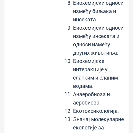
Биохемијски односи
између биљака и
инсеката.
Биохемијски односи
између инсеката и
односи измећу
других животиња.
Биохемијске
интеракције у
слатким и сланим
водама.
Анаеробиоза и
аеробиоза.
Екотоксикологија.
Значај молекуларне
екологије за