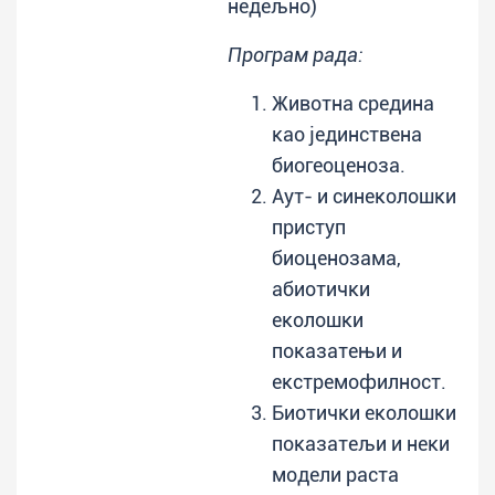
недељно)
Програм рада:
Животна средина
као јединствена
биогеоценоза.
Аут- и синеколошки
приступ
биоценозама,
абиотички
еколошки
показатењи и
екстремофилност.
Биотички еколошки
показатељи и неки
модели раста