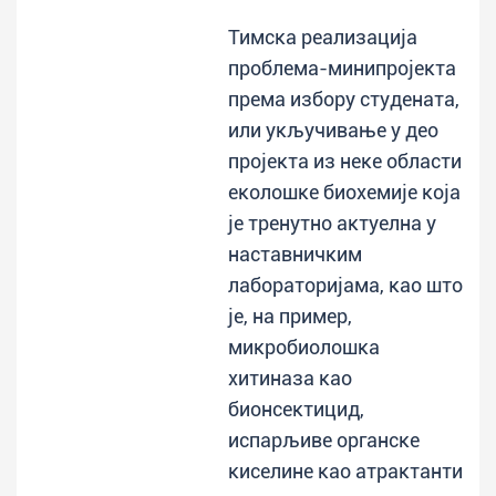
Тимска реализација
проблема-минипројекта
према избору студената,
или укључивање у део
пројекта из неке области
еколошке биохемије која
је тренутно актуелна у
наставничким
лабораторијама, као што
је, на пример,
микробиолошка
хитиназа као
бионсектицид,
испарљиве органске
киселине као атрактанти