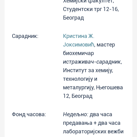
Хемијски факултет,
Студентски трг 12-16,
Београд
Сарадник:
Кристина Ж.
Јоксимовић
, мастер
биохемичар
истраживач-сарадник
,
Институт за хемију,
технологију и
металургију, Његошева
12, Београд
Фонд часова:
Недељно:
два часа
предавања + два часа
лабораторијских вежби