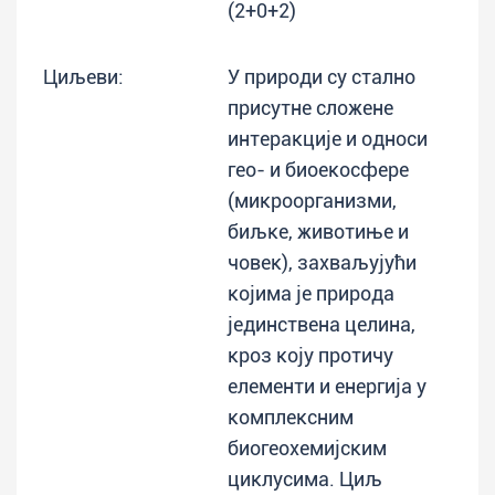
(2+0+2)
Циљеви:
У природи су стално
присутне сложене
интеракције и односи
гео- и биоекосфере
(микроорганизми,
биљке, животиње и
човек), захваљујући
којима је природа
јединствена целина,
кроз коју протичу
елементи и енергија у
комплексним
биогеохемијским
циклусима. Циљ