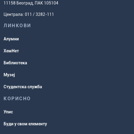
Ценовник студија
(ЕСПБ)
11158 Београд, ПАК 105104
Задаци за спремање пријемног
Усавршавање за наставнике
Централа: 011 / 3282-111
испита
хемије
ЛИНКОВИ
Повереник за равноправност
Студентске организације
Алумни
Студентска служба
ХемНет
Распореди активности и испитни
Библиотека
рокови
Музеј
Студентска служба
КОРИСНО
Упис
Буди у свом елементу