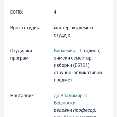
ЕСПБ:
4
Врста студија:
мастер академске
студије
Студијски
Биохемија
: 1. година,
програм:
зимски семестар,
изборни (E51B1),
стручно-апликативни
предмет
Наставник:
др Владимир П.
Бешкоски
редовни професор
,