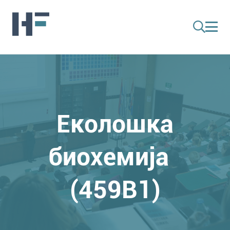
Еколошка
биохемија
(459B1)