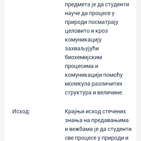
предмета је да студенти
науче да процесе у
природи посматрају
целовито и кроз
комуникацију
захваљујући
биохемијским
процесима и
комуникацији помоћу
молекула различитих
структура и величине.
Исход:
Крајњи исход стечених
знања на предавањима
и вежбама је да студенти
све процесе у природи и