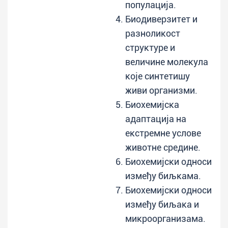
популација.
Биодиверзитет и
разноликост
структуре и
величине молекула
које синтетишу
живи организми.
Биохемијска
адаптација на
екстремне услове
животне средине.
Биохемијски односи
између биљкама.
Биохемијски односи
између биљака и
микроорганизама.