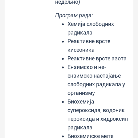
недељно)
Програм рада:
Хемија слободних
радикала
Реактивне врсте
кисеоника
Реактивне врсте азота
Ензимско и не-
ензимско настајање
слободних радикала у
организму
Биохемија
супероксида, водоник
пероксида и хидроксил
радикала
Биохемијске мете