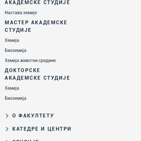
АКАДЕМСКЕ СТУДИЈЕ
Настава хемије
МАСТЕР АКАДЕМСКЕ
СТУДИЈЕ
Хемија
Биохемија
Хемија животне средине
ДОКТОРСКЕ
АКАДЕМСКЕ СТУДИЈЕ
Хемија
Биохемија
О ФАКУЛТЕТУ
Образовна и научна делатност
КАТЕДРЕ И ЦЕНТРИ
Организациона и управљачка
Катедра за аналитичку хемију