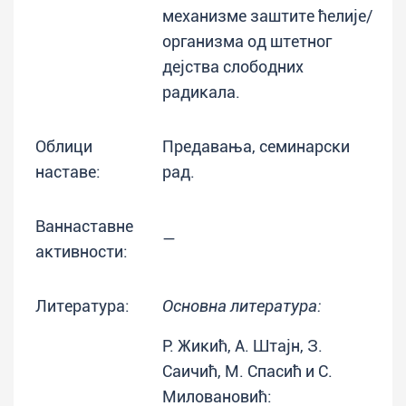
механизме заштите ћелије/
организма од штетног
дејства слободних
радикала.
Облици
Предавања, семинарски
наставе:
рад.
Ваннаставне
—
активности:
Литература:
Основна литература:
Р. Жикић, А. Штајн, З.
Саичић, М. Спасић и С.
Миловановић: