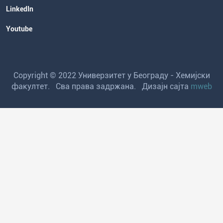
LinkedIn
Youtube
Copyright © 2022 Универзитет у Београду - Хемијски
факултет. Сва права задржана. Дизајн сајта
mweb