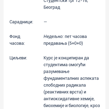
Студентски трг 12-16,
Београд
Сарадници:
—
Фонд
Недељно:
пет часова
часова:
предавања (5+0+0)
Циљеви:
Курс је конципиран да
студентима омогући
разумевање
фундаменталних аспеката
слободних радикала
(реактивних врста) и
антиоксидативне хемије,
биохемије и биологије, кроз