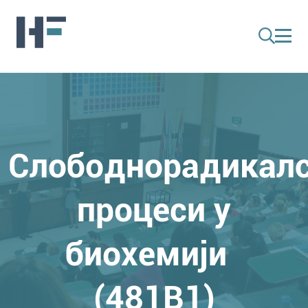
Слободнорадикал
процеси у
биохемији
(481B1)