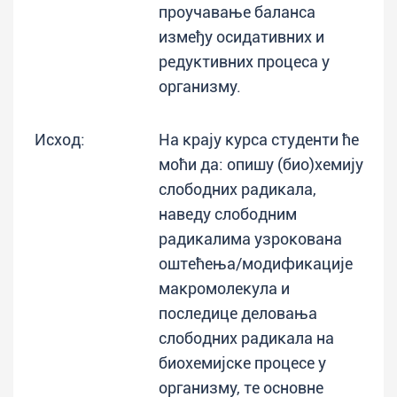
проучавање баланса
између осидативних и
редуктивних процеса у
организму.
Исход:
На крају курса студенти ће
моћи да: опишу (био)хемију
слободних радикала,
наведу слободним
радикалима узрокована
оштећења/модификације
макромолекула и
последице деловања
слободних радикала на
биохемијске процесе у
организму, те основне