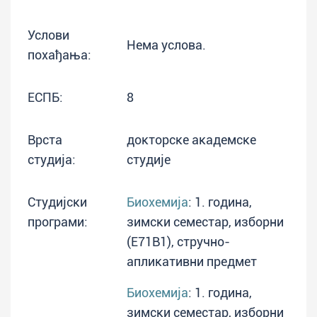
Услови
Нема услова.
похађања:
ЕСПБ:
8
Врста
докторске академске
студија:
студије
Студијски
Биохемија
: 1. година,
програми:
зимски семестар, изборни
(E71B1), стручно-
апликативни предмет
Биохемија
: 1. година,
зимски семестар, изборни