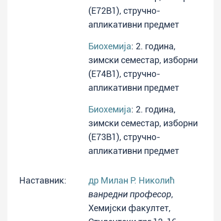
(E72B1), стручно-
апликативни предмет
Биохемија
: 2. година,
зимски семестар, изборни
(E74B1), стручно-
апликативни предмет
Биохемија
: 2. година,
зимски семестар, изборни
(E73B1), стручно-
апликативни предмет
Наставник:
др Милан Р. Николић
ванредни професор
,
Хемијски факултет,