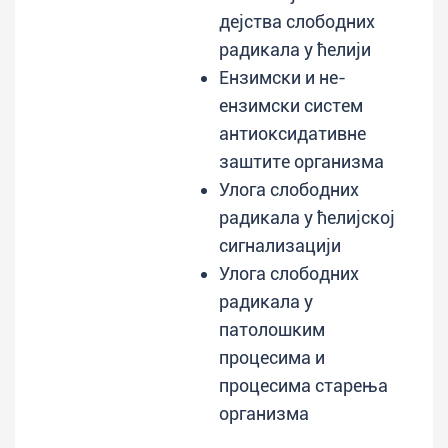
дејства слободних
радикала у ћелији
Ензимски и не-
ензимски систем
антиоксидативне
заштите организма
Улога слободних
радикала у ћелијској
сигнализацији
Улога слободних
радикала у
патолошким
процесима и
процесима старења
организма