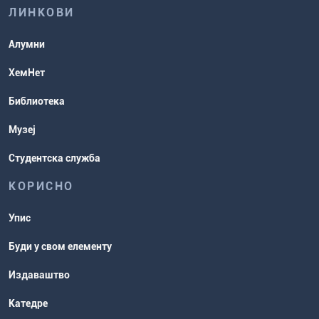
ЛИНКОВИ
Повереник за равноправност
Студентске организације
Алумни
Студентска служба
ХемНет
Распореди активности и испитни
Библиотека
рокови
Музеј
Студентска служба
КОРИСНО
Упис
Буди у свом елементу
Издаваштво
Катедре