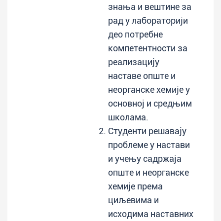
знања и вештине за
рад у лабораторији
део потребне
компетентности за
реализацију
наставе опште и
неорганске хемије у
основној и средњим
школама.
Студенти решавају
проблеме у настави
и учењу садржаја
опште и неорганске
хемије према
циљевима и
исходима наставних