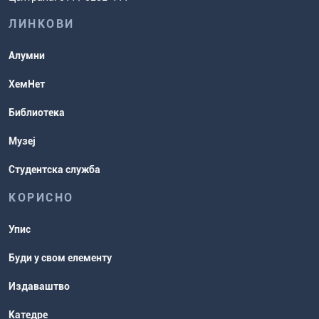
испита
хемије
ЛИНКОВИ
Повереник за равноправност
Студентске организације
Алумни
Студентска служба
ХемНет
Распореди активности и испитни
Библиотека
рокови
Музеј
Студентска служба
КОРИСНО
Упис
Буди у свом елементу
Издаваштво
Катедре