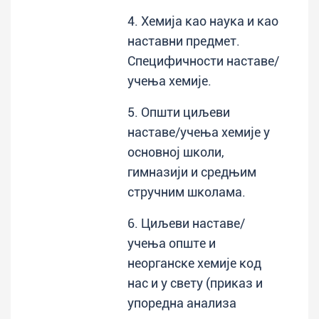
4. Хемија као наука и као
наставни предмет.
Специфичности наставе/
учења хемије.
5. Општи циљеви
наставе/учења хемије у
основној школи,
гимназији и средњим
стручним школама.
6. Циљеви наставе/
учења опште и
неорганске хемије код
нас и у свету (приказ и
упоредна анализа