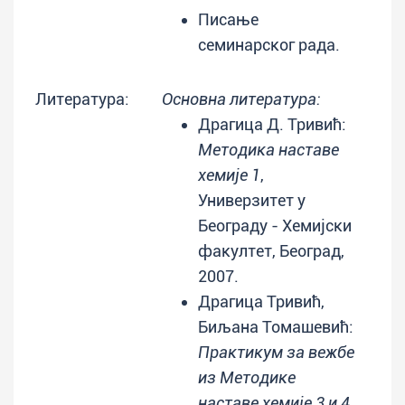
Писање
семинарског рада.
Литература:
Основна литература:
Драгица Д. Тривић:
Методика наставе
хемије 1
,
Универзитет у
Београду - Хемијски
факултет, Београд,
2007.
Драгица Тривић,
Биљана Томашевић:
Практикум за вежбе
из Методике
наставе хемије 3 и 4,