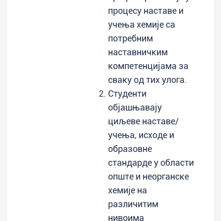
процесу наставе и
учења хемије са
потребним
наставничким
компетенцијама за
сваку од тих улога.
Студенти
објашњавају
циљеве наставе/
учења, исходе и
образовне
стандарде у области
опште и неорганске
хемије на
различитим
нивоима