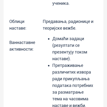
ученика.
Облици
Предавања, радионице и
наставе:
теоријске вежбе.
Домаћи задаци
Ваннаставне
(резултати се
активности:
презентују током
наставе).
Претраживање
различитих извора
ради прикупљања
података потребних
за разматрање
тема на часовима
наставе и вежби.