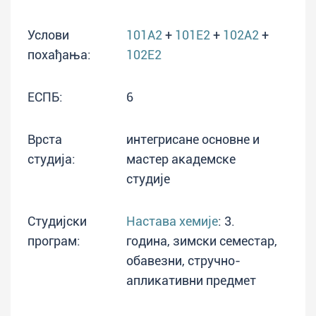
Услови
101A2
+
101E2
+
102A2
+
похађања:
102E2
ЕСПБ:
6
Врста
интегрисане основне и
студија:
мастер академске
студије
Студијски
Настава хемије
: 3.
програм:
година, зимски семестар,
обавезни, стручно-
апликативни предмет