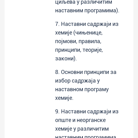
циљева у различитим
наставним програмима).
7. Наставни садржаји из
хемије (чињенице,
појмови, правила,
принципи, теорије,
закони).
8. Основни принципи за
избор садржаја у
наставном програму
хемије.
9. Наставни садржаји из
опште и неорганске
хемије у различитим
наставним програмима