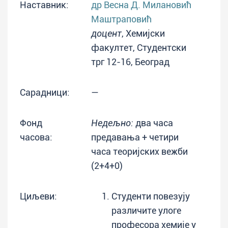
Наставник:
др Весна Д. Милановић
Маштраповић
доцент
, Хемијски
факултет, Студентски
трг 12-16, Београд
Сарадници:
—
Фонд
Недељно:
два часа
часова:
предавања + четири
часа теоријских вежби
(2+4+0)
Циљеви:
Студенти повезују
различите улоге
професора хемије у