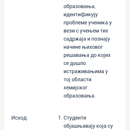
образовања,
идентификују
проблеме ученика у
вези с учењем тих
садржаја и познају
начине њиховог
решaвања до којих
се дошло
истраживањима у
тој области
хемијског
образовања.
Исход:
Студенти
објашњавају која су