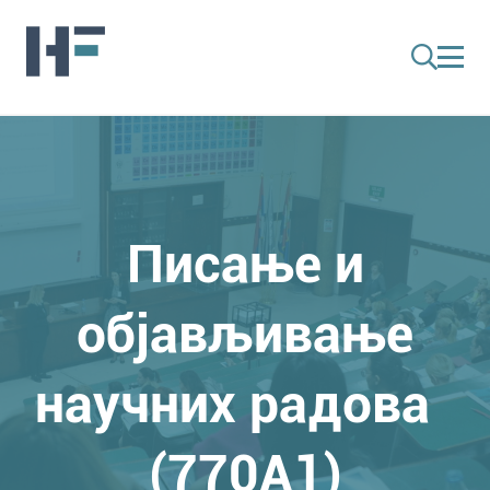
Писање и
објављивање
научних радова
(770A1)