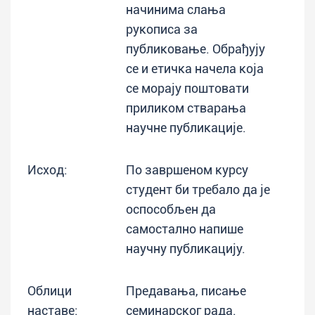
начинима слања
рукописа за
публиковање. Обрађују
се и етичка начела која
се морају поштовати
приликом стварања
научне публикације.
Исход:
По завршеном курсу
студент би требало да је
оспособљен да
самостално напише
научну публикацију.
Облици
Предавања, писање
наставе:
семинарског рада.