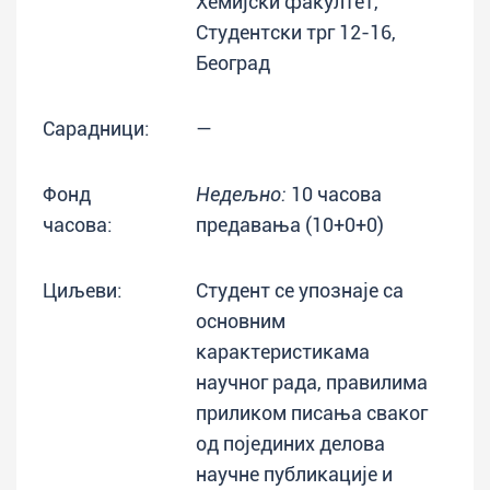
Хемијски факултет,
Студентски трг 12-16,
Београд
Сарадници:
—
Фонд
Недељно:
10 часова
часова:
предавања (10+0+0)
Циљеви:
Студент се упознаје са
основним
карактеристикама
научног рада, правилима
приликом писања сваког
од појединих делова
научне публикације и