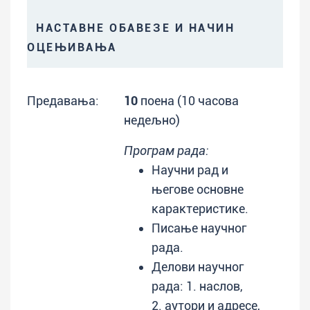
НАСТАВНЕ ОБАВЕЗЕ И НАЧИН
ОЦЕЊИВАЊА
Предавања:
10
поена (10 часова
недељно)
Програм рада:
Научни рад и
његове основне
карактеристике.
Писање научног
рада.
Делови научног
рада: 1. наслов,
2. аутори и адресе,