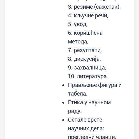
3. резиме (сажетак),
4. кључне речи,
5. увод,
6. коришћена
метода,
7. резултати,
8. дискусија,
9. захвалница,
10. литература.
Прављење фигура и
табела.
Етика у научном
раду.
Остале врсте
научних дела:
прегледни чланци,