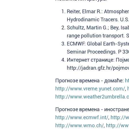
Reiter, Elmar R.: Atmospher
Hydrodinamic Tracers. U.S
Schultz, Martin G.; Bey, Is
range pollution transport. 
ECMWF: Global Earth-Syst
Seminar Proceedings. P 33
Интернет странице: Појм
http://jadran.gfz.hr/pojmo
Прогнозе времена - домаће:
h
http://www.vreme.yunet.com/
,
http://www.weather2umbrella.
Прогнозе времена - иностран
http://www.ecmwf.int/
,
http://
http://www.wmo.ch/
,
http://ww