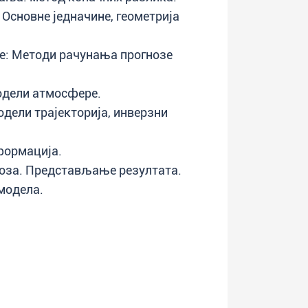
сновне једначине, геометрија
: Методи рачунања прогнозе
одели атмосфере.
дели трајекторија, инверзни
формација.
ноза. Представљање резултата.
модела.