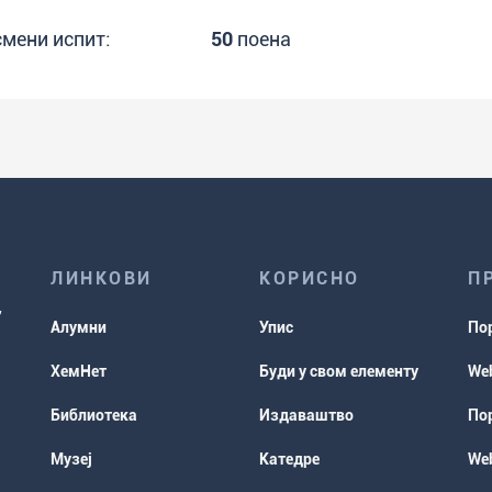
смени испит:
50
поена
ЛИНКОВИ
КОРИСНО
П
Алумни
Упис
По
ХемНет
Буди у свом елементу
Web
Библиотека
Издаваштво
Пор
Музеј
Катедре
Web