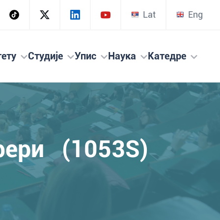
Lat
Eng
тету
Студије
Упис
Наука
Катедре
фери (1053S)