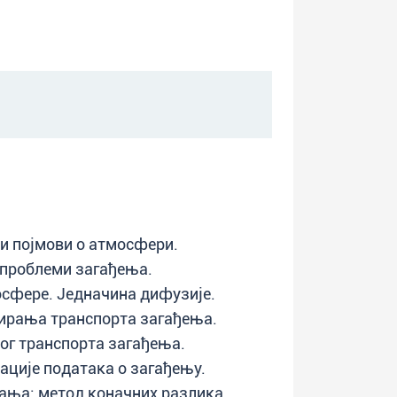
и појмови о атмосфери.
 проблеми загађења.
сфере. Једначина дифузије.
ирања транспорта загађења.
ог транспорта загађења.
ције података о загађењу.
ања: метод коначних разлика.