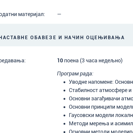
одатни материјал:
—
АСТАВНЕ ОБАВЕЗЕ И НАЧИН ОЦЕЊИВАЊА
редавања:
10
поена (3 часа недељно)
Програм рада:
Уводне напомене: Основн
Стабилност атмосфере и
Основни загађивачи атмо
Основни принципи модел
Гаусовски модели локалн
Методи мерења и асимила
Основни методи моделир