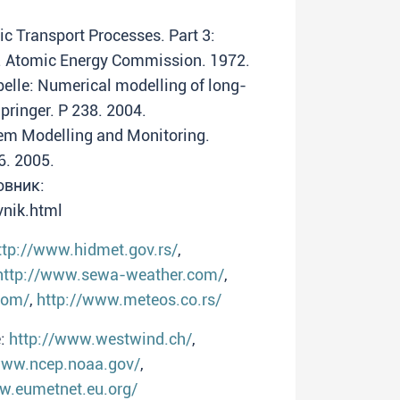
ic Transport Processes. Part 3:
. Atomic Energy Commission. 1972.
abelle: Numerical modelling of long-
Springer. P 238. 2004.
em Modelling and Monitoring.
6. 2005.
овник:
vnik.html
ttp://www.hidmet.gov.rs/
,
http://www.sewa-weather.com/
,
com/
,
http://www.meteos.co.rs/
е:
http://www.westwind.ch/
,
www.ncep.noaa.gov/
,
w.eumetnet.eu.org/