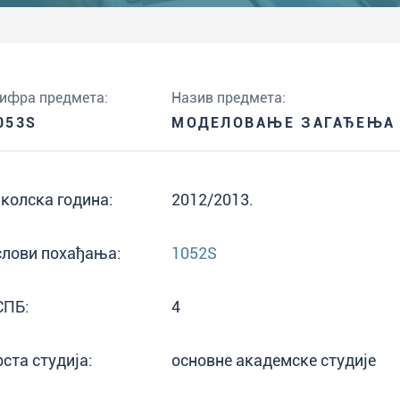
ифра предмета:
Назив предмета:
053S
МОДЕЛОВАЊЕ ЗАГАЂЕЊА 
колска година:
2012/2013.
слови похађања:
1052S
СПБ:
4
рста студија:
основне академске студије