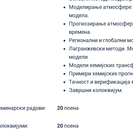
Моделирање атмосфере: О
модела.
Прогнозирање атмосфере
времена.
Регионални и глобални м
Лагранжевски методи. Мо
модели.
Модели хемијских транс
Примери хемијских прог
Тачност и верификација 
Завршни колоквијум.
еминарски радови:
20
поена
олоквијуми:
20
поена