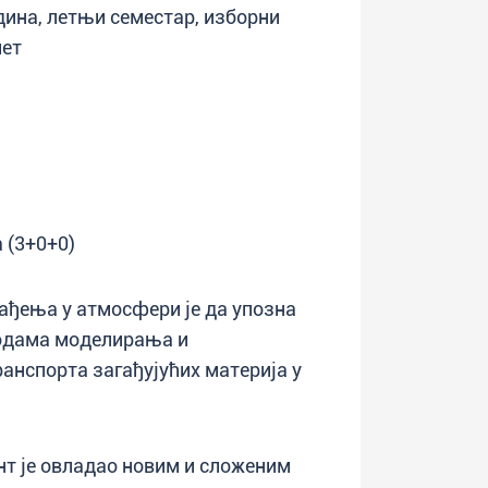
година, летњи семестар, изборни
мет
 (3+0+0)
ђења у атмосфери је да упозна
тодама моделирања и
анспортa загађујућих материја у
нт је овладао новим и сложеним