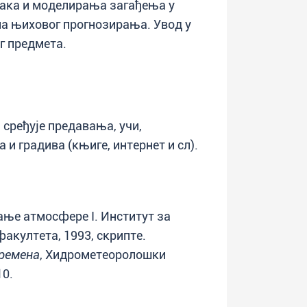
ака и моделирања загађења у
а њиховог прогнозирања. Увод у
г предмета.
 сређује предавања, учи,
и градива (књиге, интернет и сл).
ње атмосфере I. Институт за
акултета, 1993, скрипте.
ремена
, Хидрометеоролошки
10.