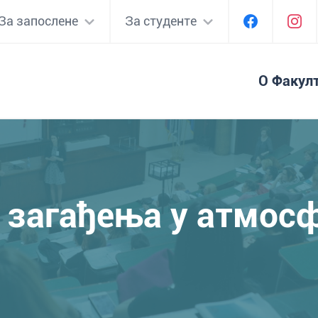
За запослене
За студенте
О Факул
загађења у атмос