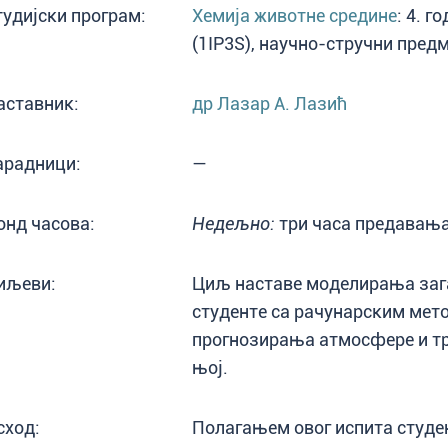
тудијски програм:
Хемија животне средине
: 4. 
(1IP3S), научно-стручни пред
аставник:
др Лазар А. Лазић
арадници:
—
онд часова:
Недељно:
три часа предавања
иљеви:
Циљ наставе моделирања зага
студенте са рачунарским ме
прогнозирања атмосфере и тр
њој.
сход:
Полагањем овог испита студе