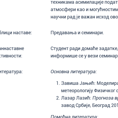
техникама асимилације подат
атмосфери као и могућностим
научни рад је важан исход ово
блици наставе:
Предавања и семинари.
аннаставне
Студент ради домаће задатке,
ктивности:
информише се у вези семинара 
итература:
Основна литература:
Завиша Јањић: Моделира
метеорологију Физичког ф
Лазар Лазић:
Прогноза в
завод Србије, Београд 20
Помоћна литература: