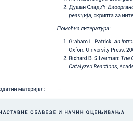
Душан Сладић:
Биоорган
реакција
, скрипта за инт
Помоћна литература:
Graham L. Patrick:
An Intr
Oxford University Press, 20
Richard B. Silverman:
The 
Catalyzed Reactions
, Acad
одатни материјал:
—
АСТАВНЕ ОБАВЕЗЕ И НАЧИН ОЦЕЊИВАЊА