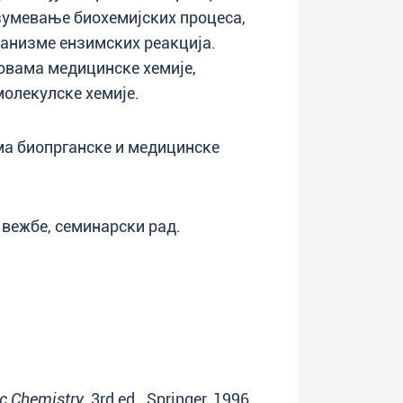
зумевање биохемијских процеса,
ханизме ензимских реакција.
новама медицинске хемије,
олекулске хемије.
ма биопрганске и медицинске
вежбе, семинарски рад.
c Chemistry
, 3rd ed., Springer, 1996.