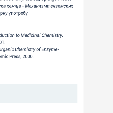
ска хемија - Механизми ензимских
ерну употребу
oduction to Medicinal Chemistry
,
01.
Organic Chemistry of Enzyme-
emic Press, 2000.