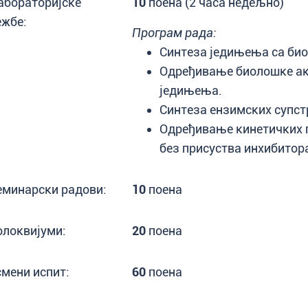
абораторијске
10
поена (2 часа недељно)
ежбе:
Програм рада:
Синтеза једињења са би
Одређивање биолошке ак
једињења.
Синтеза ензимских супст
Одређивање кинетичких 
без присуства инхибитора
еминарски радови:
10
поена
олоквијуми:
20
поена
смени испит:
60
поена