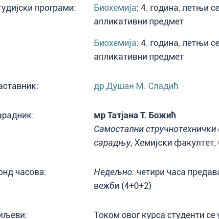
тудијски програми:
Биохемија
: 4. година, летњи с
апликативни предмет
Биохемија
: 4. година, летњи с
апликативни предмет
аставник:
др Душан М. Сладић
арадник:
мр Татјана Т. Божић
Самостални стручнотехнички 
сарадњу
, Хемијски факултет,
онд часова:
Недељно:
четири часа предав
вежби (4+0+2)
иљеви:
Током овог курса студенти се