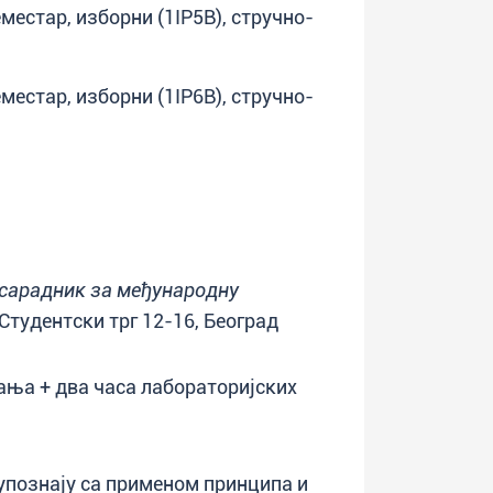
еместар, изборни (1IP5B), стручно-
еместар, изборни (1IP6B), стручно-
сарадник за међународну
 Студентски трг 12-16, Београд
ања + два часа лабораторијских
 упознају са применом принципа и