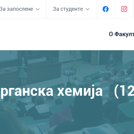
За запослене
За студенте
О Факул
рганска хемија (1