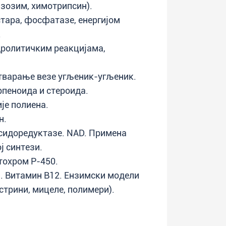
зозим, химотрипсин).
тара, фосфатазе, енергијом
.
идролитичким реакцијама,
стварање везе угљеник-угљеник.
рпеноида и стероида.
је полиена.
н.
идоредуктазе. NAD. Примена
ј синтези.
тохром Р-450.
 Витамин В12. Ензимски модели
стрини, мицеле, полимери).