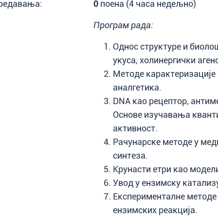
редавања:
0
поена (4 часа недељно)
Програм рада:
Однос структуре и биоло
укуса, холинергички аген
Методе карактеризације 
аналгетика.
DNA као рецептор, антим
Основе изучавања кванти
активност.
Рачунарске методе у мед
синтеза.
Крунасти етри као модел
Увод у ензимску катализу
Експерименталне методе
ензимских реакција.