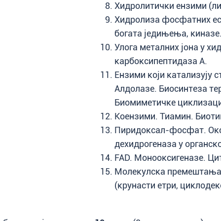
Хидролитички ензими (ли
Хидролиза фосфатних ес
богата једињења, киназе
Улога металних јона у х
карбоксипептидаза А.
Ензими који катализују 
Алдолазе. Биосинтеза те
Биомиметичке циклизаци
Коензими. Тиамин. Биоти
Пиридоксал-фосфат. Окс
дехидрогеназа у органско
FAD. Монооксигеназе. Ци
Молекулска премештања.
(крунасти етри, циклодек