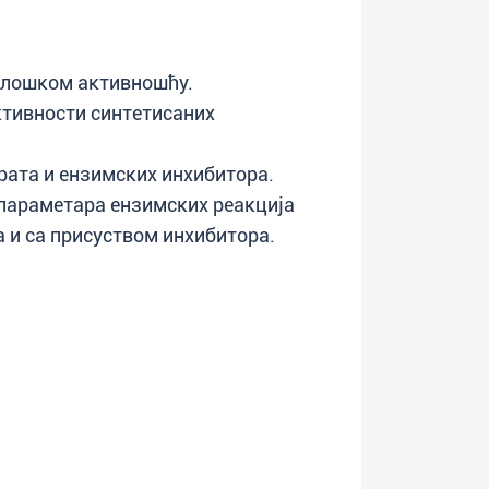
олошком активношћу.
тивности синтетисаних
рата и ензимских инхибитора.
параметара ензимских реакција
 и са присуством инхибитора.