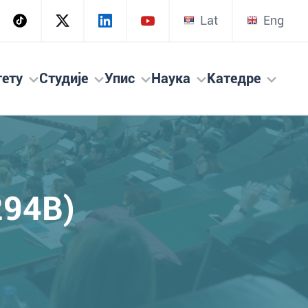
Lat
Eng
тету
Студије
Упис
Наука
Катедре
294B)