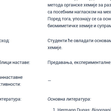
метода органске хемије за ра
са посебним нагласком на ме
Поред тога, упознају се са ос
биомиметичке хемије и супрам
сход:
Студенти ће овладати основа
хемије.
блици наставе:
Предавања, експерименталне 
аннаставне
—
ктивности:
итература:
Основна литература:
Hermann Dugas:
Bioorgani