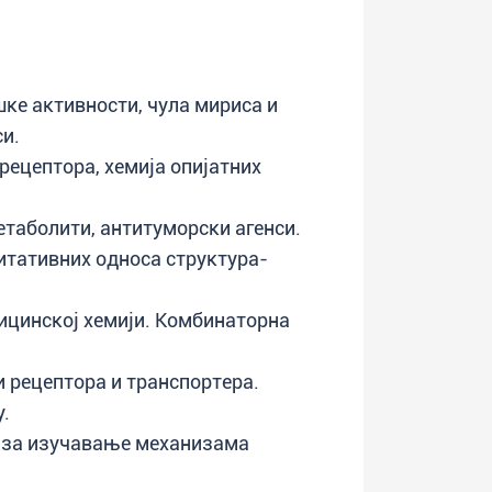
шке активности, чула мириса и
си.
рецептора, хемија опијатних
етаболити, антитуморски агенси.
тативних односа структура-
ицинској хемији. Комбинаторна
и рецептора и транспортера.
.
 за изучавање механизама