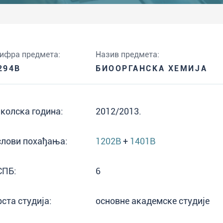
ифра предмета:
Назив предмета:
294B
БИООРГАНСКА ХЕМИЈА
колска година:
2012/2013.
слови похађања:
1202B
+
1401B
СПБ:
6
рста студија:
основне академске студије