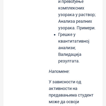
и превођење
комплексних
узорака у раствор;
Анализа реалних
узорака. Примери.
Грешке у
квантитативној
анализи;
Валидација
резултата.
Напомене:
У зависности од
активности на
предавањима студент
може да освоји