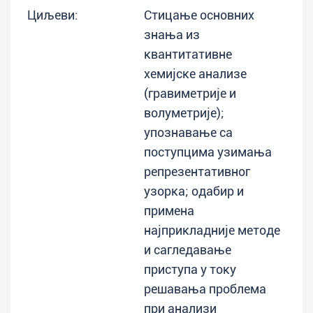
Циљеви:
Стицање основних
знања из
квантитативне
хемијске анализе
(гравиметрије и
волуметрије);
упознавање са
поступцима узимања
репрезентативног
узорка; oдабир и
примена
најприкладније методе
и сагледавање
приступа у току
решавања проблема
при анализи