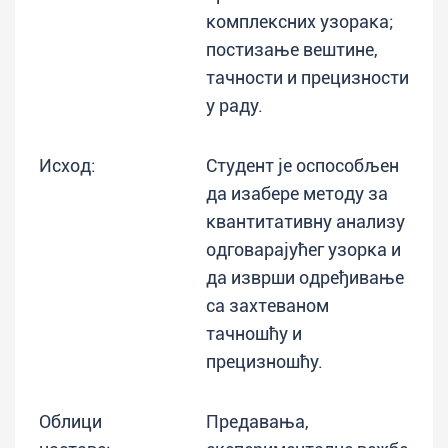
комплексних узорака;
постизање вештине,
тачности и прецизности
у раду.
Исход:
Студент је оспособљен
да изабере методу за
квантитативну анализу
одговарајућег узорка и
да изврши одређивање
са захтеваном
тачношћу и
прецизношћу.
Облици
Предавања,