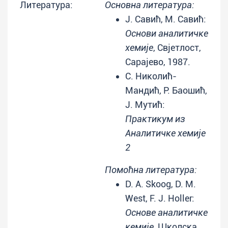
Литература:
Основна литература:
Ј. Савић, М. Савић:
Основи аналитичке
хемије
, Свјетлост,
Сарајево, 1987.
С. Николић-
Мандић, Р. Баошић,
Ј. Мутић:
Практикум из
Аналитичке хемије
2
Помоћна литература:
D. A. Skoog, D. M.
West, F. J. Holler:
Основе аналитичке
кемије
, Школска