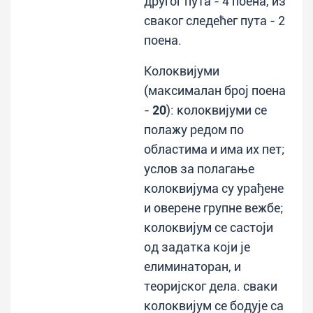
другог пута - 4 поена, из
сваког следећег пута - 2
поена.
Колоквијуми
(максималан број поена
-
20
): колоквијуми се
полажу редом по
областима и има их пет;
услов за полагање
колоквијума су урађене
и оверене групне вежбе;
колоквијум се састоји
од задатка који је
елиминаторан, и
теоријског дела. сваки
колоквијум се бодује са