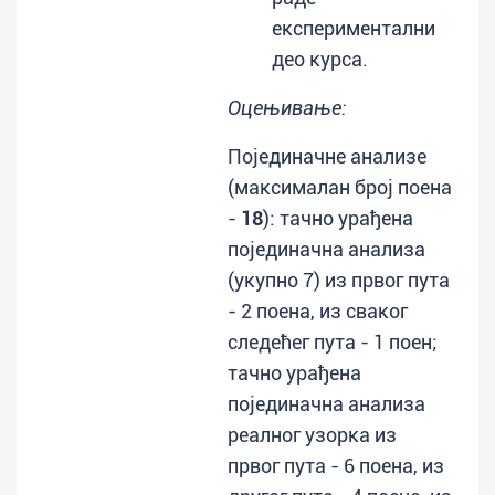
експериментални
део курса.
Оцењивање:
Појединачне анализе
(максималан број поена
-
18
): тачно урађена
појединачна анализа
(укупно 7) из првог пута
- 2 поенa, из сваког
следећег пута - 1 поен;
тачно урађена
појединачна анализа
реалног узорка из
првог пута - 6 поена, из