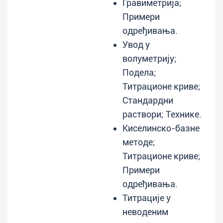
Гравиметрија;
Примери
одређивања.
Увод у
волуметрију;
Подела;
Титрационе криве;
Стандардни
раствори; Технике.
Киселинско-базне
методе;
Титрационе криве;
Примери
одређивања.
Титрације у
неводеним