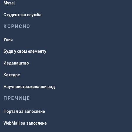
Музеј
Студентска служба
КОРИСНО
Упис
Буди у свом елементу
Издаваштво
Катедре
Научноистраживачки рад
ПРЕЧИЦЕ
Портал за запослене
WebMail за запослене