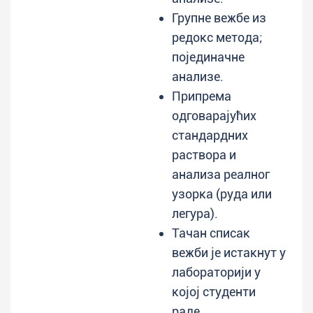
Групне вежбе из
редокс метода;
појединачне
анализе.
Припрема
одговарајућих
стандардних
раствора и
анализа реалног
узорка (руда или
легура).
Тачан списак
вежби је истакнут у
лабораторији у
којој студенти
раде