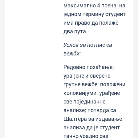
максимално 4 поена; на
једном термину студент
има право да полаже
два пута.
Услов за потпис са
вежби:
Редовно похађање;
урађене и оверене
групне вежбе; положени
колоквијуми; урађене
све појединачне
анализе; потврда са
Шалтера за издавање
анализа да је студент
тачно урадио све