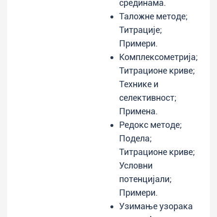
срединама.
Таложне методе;
Титрације;
Примери.
Комплексометрија;
Титрационе криве;
Технике и
селективност;
Примена.
Редокс методе;
Подела;
Титрационе криве;
Условни
потенцијали;
Примери.
Узимање узорака