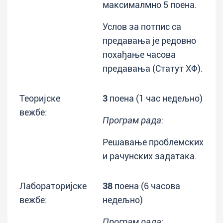
максималмно 5 поена.
Услов за потпис са
предавања је редовно
похађање часова
предавања (Статут ХФ).
Теоријске
3
поена (1 час недељно)
вежбе:
Програм рада:
Решавање проблемских
и рачунских задатака.
Лабораторијске
38
поена (6 часова
вежбе:
недељно)
Програм рада: