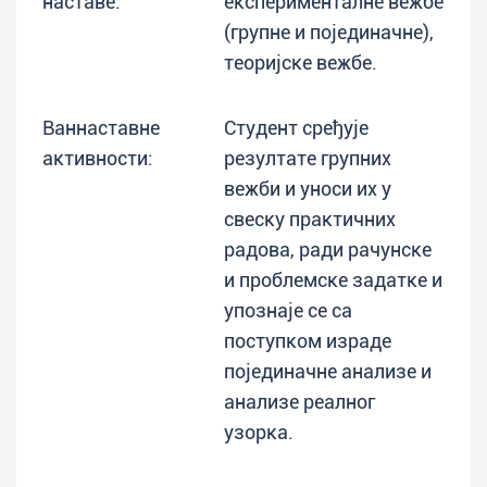
наставе:
експерименталне вежбе
(групне и појединачне),
теоријске вежбе.
Ваннаставне
Студент сређује
активности:
резултате групних
вежби и уноси их у
свеску практичних
радова, ради рачунске
и проблемске задатке и
упознаје се са
поступком израде
појединачне анализе и
анализе реалног
узорка.