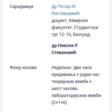
Сарадници:
др Петар М.
Ристивојевић
доцент
, Хемијски
факултет, Студентски
трг 12-16, Београд
др Никола Р.
Стевановић
Фонд часова:
Недељно:
два часа
предавања + један час
теоријских вежби +
шест часова
лабораторијских вежби
(2+1+6)