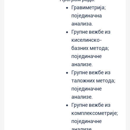
Гравиметрија;
појединачна
анализа.
Групне вежбе из
киселинско-
базних метода;
појединачне
анализе.
Групне вежбе из
таложних метода;
појединачне
анализе.
Групне вежбе из
комплексометрије;
појединачне
анализе.