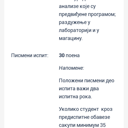
анализе које су
предвиђене програмом;
раздужење у
лабораторији и у
магацину.
Писмени испит:
30
поена
Напомене:
Положени писмени део
испита важи два
испитна рока.
Уколико студент кроз
предиспитне обавезе
сакупи минимум 35