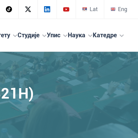
Lat
Eng
тету
Студије
Упис
Наука
Катедре
321H)