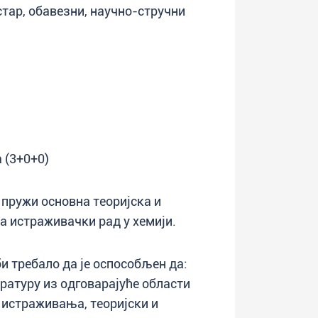
естар, обавезни, научно-стручни
 (3+0+0)
 пружи основна теоријска и
а истраживачки рад у хемији.
и требало да је оспособљен да:
ературу из одговарајуће области
у истраживања, теоријски и