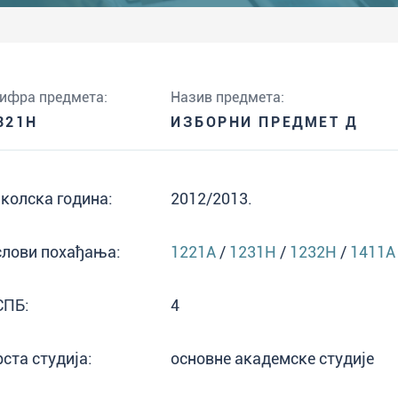
ифра предмета:
Назив предмета:
321H
ИЗБОРНИ ПРЕДМЕТ Д
колска година:
2012/2013.
слови похађања:
1221A
/
1231H
/
1232H
/
1411A
СПБ:
4
рста студија:
основне академске студије