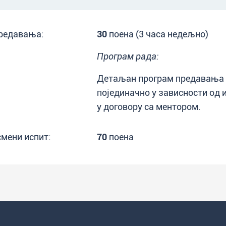
редавања:
30
поена (3 часа недељно)
Програм рада:
Детаљан програм предавања о
појединачно у зависности од 
у договору са ментором.
смени испит:
70
поена