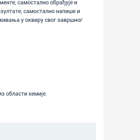
енте, самостално обрађује и
зултате, самостално напише и
живања у оквиру свог завршног
из области хемије.