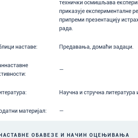
технички осмишљава експерим
приказује експерименталне ре
припреми презентацију истра
рада.
блици наставе:
Предавања, домаћи задаци.
аннаставне
—
ктивности:
итература:
Научна и стручна литература 
одатни материјал:
—
АСТАВНЕ ОБАВЕЗЕ И НАЧИН ОЦЕЊИВАЊА