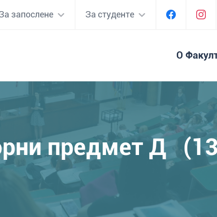
За запослене
За студенте
О Факул
рни предмет Д (1