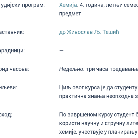
тудијски програм:
Хемија
: 4. година, летњи сем
предмет
аставник:
др Живослав Љ. Тешић
арадници:
—
онд часова:
Недељно:
три часа предавања
иљеви:
Циљ овог курса је да студенту
практична знања неопходна з
сход:
По завршеном курсу студент б
користи научну и стручну лит
хемије, учествује у планирањ