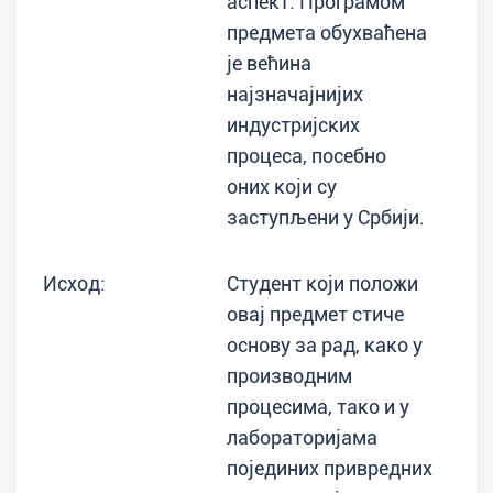
аспект. Програмом
предмета обухваћена
је већина
најзначајнијих
индустријских
процеса, посебно
оних који су
заступљени у Србији.
Исход:
Студент који положи
овај предмет стиче
основу за рад, како у
производним
процесима, тако и у
лабораторијама
појединих привредних