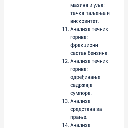
мазива и уља:
тачка паљења и
вискозитет.
Анализа течних
горива:
фракциони
састав бензина.
Анализа течних
горива:
одређивање
садржаја
сумпора.
Анализа
средстава за
прање.
Анализа