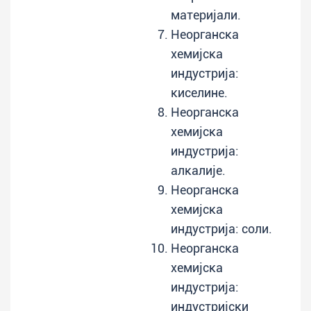
материјали.
Неорганска
хемијска
индустрија:
киселине.
Неорганска
хемијска
индустрија:
алкалије.
Неорганска
хемијска
индустрија: соли.
Неорганска
хемијска
индустрија:
индустријски