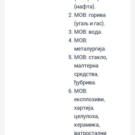
(нафта).
МОВ: горива
(угаљ и гас).
МОВ: вода.
МОВ:
металургија.
МОВ: стакло,
малтерна
средства,
ђубрива.
МОВ:
експлозиви,
хартија,
целулоза,
керамика,
ватростални