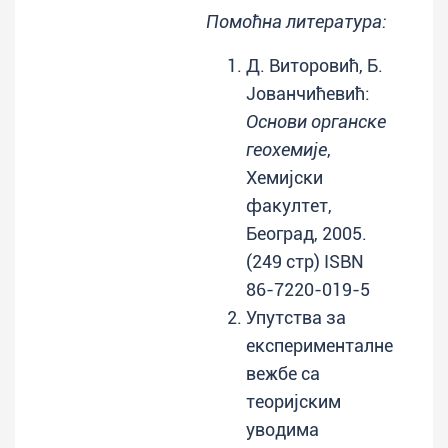
Помоћна литература:
Д. Виторовић, Б.
Јованчићевић:
Основи органске
геохемије
,
Хемијски
факултет,
Београд, 2005.
(249 стр) ISBN
86-7220-019-5
Упутства за
експерименталне
вежбе са
теоријским
уводима