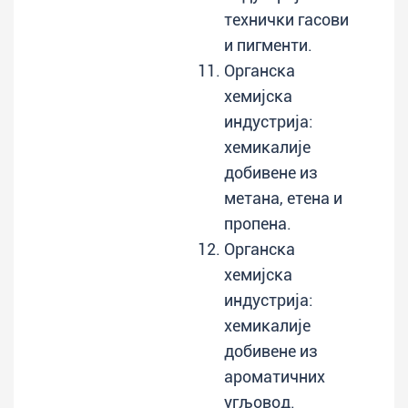
технички гасови
и пигменти.
Органска
хемијска
индустрија:
хемикалије
добивене из
метана, етeна и
прoпeна.
Органска
хемијска
индустрија:
хемикалије
добивене из
ароматичних
угљовод.