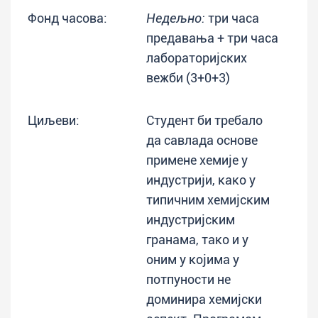
Фонд часова:
Недељно:
три часа
предавања + три часа
лабораторијских
вежби (3+0+3)
Циљеви:
Студент би требало
да савлада основе
примене хемије у
индустрији, како у
типичним хемијским
индустријским
гранама, тако и у
оним у којима у
потпуности не
доминира хемијски