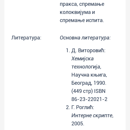
пракса, спремање
колоквијума и
спремање испита.
Литература:
Основна литература:
Д. Виторовић:
Хемијска
технологија
,
Научна књига,
Београд, 1990.
(449 стр) ISBN
86-23-22021-2
Г. Роглић:
Интерне скрипте
,
2005.