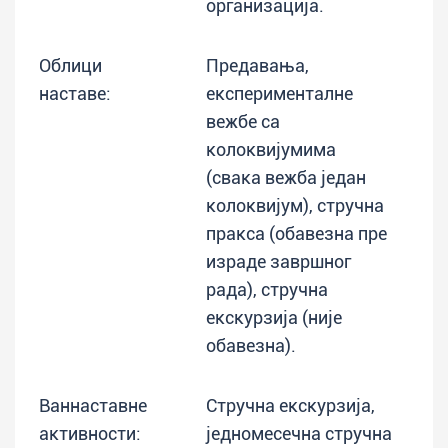
организација.
Облици
Предавања,
наставе:
експерименталне
вежбе са
колоквијумима
(свака вежба један
колоквијум), стручна
пракса (обавезна пре
израде завршног
рада), стручна
екскурзија (није
обавезна).
Ваннаставне
Стручна екскурзија,
активности:
једномесечна стручна