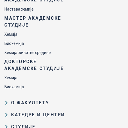
Настава хемије
МАСТЕР АКАДЕМСКЕ
СТУДИЈЕ
Хемија
Биохемија
Хемија животне средине
ДОКТОРСКЕ
АКАДЕМСКЕ СТУДИЈЕ
Хемија
Биохемија
О ФАКУЛТЕТУ
Образовна и научна делатност
КАТЕДРЕ И ЦЕНТРИ
Организациона и управљачка
Катедра за аналитичку хемију
СТУДИЈЕ