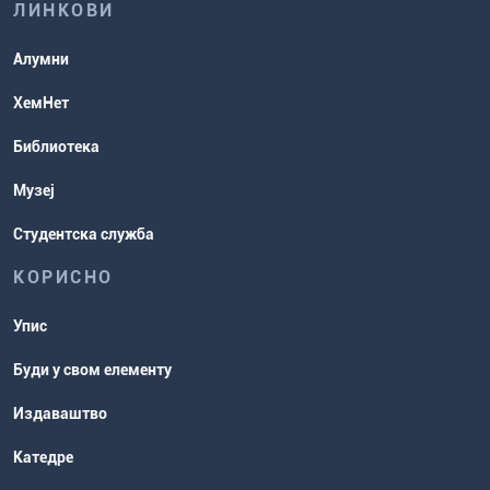
ЛИНКОВИ
Повереник за равноправност
Студентске организације
Алумни
Студентска служба
ХемНет
Распореди активности и испитни
Библиотека
рокови
Музеј
Студентска служба
КОРИСНО
Упис
Буди у свом елементу
Издаваштво
Катедре