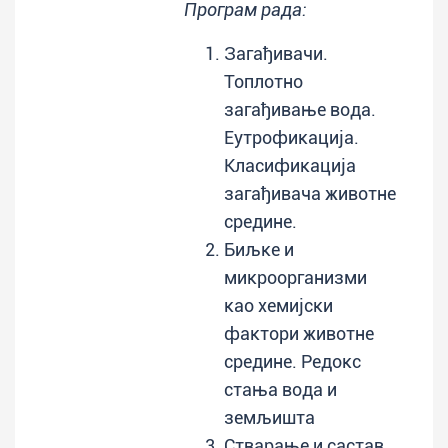
Програм рада:
Загађивачи.
Топлотно
загађивање вода.
Еутрофикација.
Класификација
загађивача животне
средине.
Биљке и
микроорганизми
као хемијски
фактори животне
средине. Редокс
стања вода и
земљишта
Стварање и састав