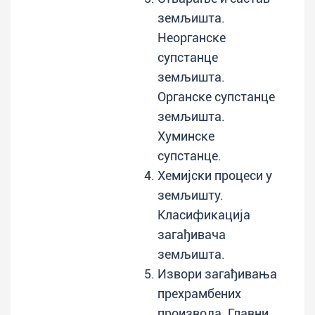
земљишта.
Неорганске
супстанце
земљишта.
Органске супстанце
земљишта.
Хуминске
супстанце.
Хемијски процеси у
земљишту.
Класификација
загађивача
земљишта.
Извори загађивања
прехрамбених
производа. Главни