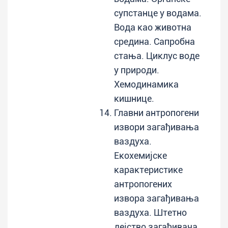
супстанце у водама.
Вода као животна
средина. Сапробна
стања. Циклус воде
у природи.
Хемодинамика
кишнице.
Главни антропогени
извори загађивања
ваздуха.
Екохемијске
карактеристике
антропогених
извора загађивања
ваздуха. Штетно
дејство загађивача