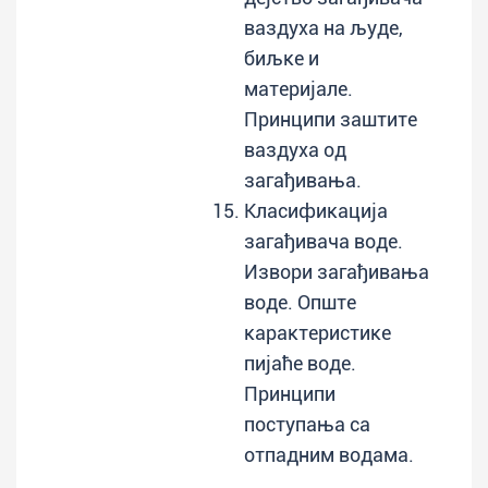
ваздуха на људе,
биљке и
материјале.
Принципи заштите
ваздуха од
загађивања.
Класификација
загађивача воде.
Извори загађивања
воде. Опште
карактеристике
пијаће воде.
Принципи
поступања са
отпадним водама.