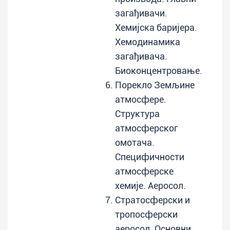
загађивачи.
Хемијска баријера.
Хемодинамика
загађивача.
Биоконцентровање.
Порекло Земљине
атмосфере.
Структура
атмосферског
омотача.
Специфичности
атмосферске
хемије. Аеросол.
Стратосферски и
тропосферски
аеросол. Основни