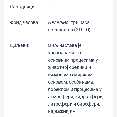
Сарадници:
—
Фонд часова:
Недељно:
три часа
предавања (3+0+0)
Циљеви:
Циљ наставе је
упознавање са
основним процесима у
животној средини и
њиховом хемијском
основом, особинама,
пореклом и процесима у
атмосфери, хидросфери,
литосфери и биосфери,
најважнијим