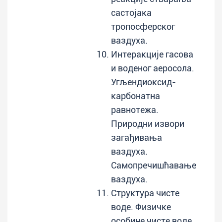
састојака
тропосферског
ваздуха.
Интеракције гасова
и воденог аеросола.
Угљендиоксид-
карбонатна
равнотежа.
Природни извори
загађивања
ваздуха.
Самопречишћавање
ваздуха.
Структура чисте
воде. Физичке
особине чисте воде.