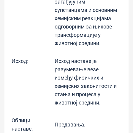
загађујућим
супстанцама и основним
хемијским реакцијама
одговорним за њихове
трансформације у
животној средини.
Исход:
Исход наставе је
разумевање везе
између физичких и
хемијских законитости и
стања и процеса у
животној средини.
Облици
Предавања.
наставе: