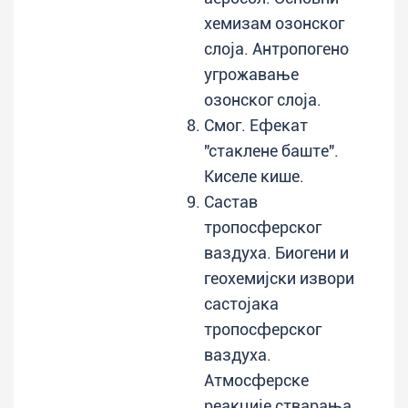
хемизам озонског
слоја. Антропогено
угрожавање
озонског слоја.
Смог. Ефекат
"стаклене баште".
Киселе кише.
Састав
тропосферског
ваздуха. Биогени и
геохемијски извори
састојака
тропосферског
ваздуха.
Атмосферске
реакције стварања