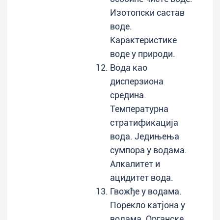
Изотопски састав
воде.
Карактеристике
воде у природи.
Вода као
дисперзиона
средина.
Температурна
стратификација
вода. Једињења
сумпора у водама.
Алкалитет и
ацидитет вода.
Гвожђе у водама.
Порекло катјона у
водама. Органске