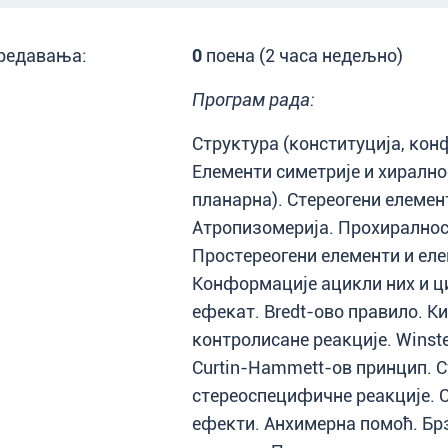
редавања:
0
поена (2 часа недељно)
Програм рада:
Структура (конституција, кон
Елементи симетрије и хирално
планарна). Стереогени елемен
Атропизомерија. Прохиралнос
Простереогени елементи и ел
Конформације ацикли них и ц
ефекат. Bredt-ово правило. 
контролисане реакције. Winst
Curtin-Hammett-ов принцип. С
стереоспецифичне реакције. 
ефекти. Анхимерна помоћ. Бр