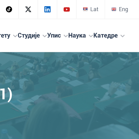
Lat
Eng
тету
Студије
Упис
Наука
Катедре
1)