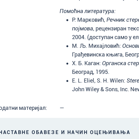
Помоћна литература:
Р. Марковић,
Речник стер
појмова
, рецензиран текс
2004. (доступан само у е
М. Љ. Михајловић:
Основи
Грађевинска књига, Беогр
Х. Б. Каган:
Органска сте
Београд, 1995.
E. L. Eliel, S. H. Wilen:
Ster
John Wiley & Sons, Inc. Ne
одатни материјал:
—
АСТАВНЕ ОБАВЕЗЕ И НАЧИН ОЦЕЊИВАЊА