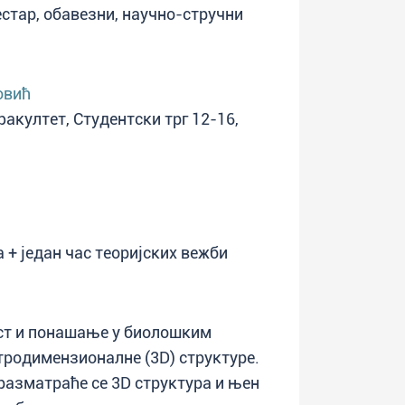
местар, обавезни, научно-стручни
овић
факултет, Студентски трг 12-16,
+ један час теоријских вежби
ст и понашање у биолошким
тродимензионалне (3D) структуре.
 разматраће се 3D структура и њен