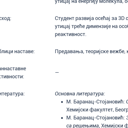
утицај на енергију молекула, 
сход:
Студент развија осећај за 3D
утицај треће димензије на ос
реактивност.
блици наставе:
Предавања, теоријске вежбе, 
аннаставне
—
ктивности:
итература:
Основна литература:
М. Баранац-Стојановић:
Хемијски факултет, Беогр
М. Баранац-Стојановић:
са решењима
, Хемијски 