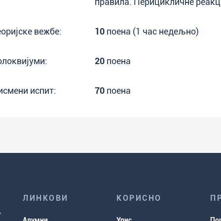
правила. Перицикличне реакц
еоријске вежбе:
10
поена (1 час недељно)
олоквијуми:
20
поена
исмени испит:
70
поена
ЛИНКОВИ
КОРИСНО
П
Алумни
Упис
По