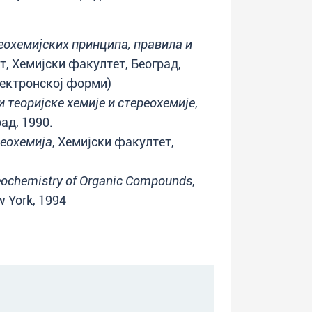
еохемијских принципа, правила и
т, Хемијски факултет, Београд,
лектронској форми)
 теоријске хемије и стереохемије
,
ад, 1990.
реохемија
, Хемијски факултет,
eochemistry of Organic Compounds
,
w York, 1994