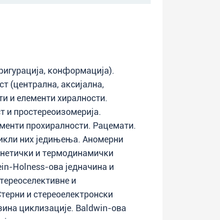
фигурација, конформација).
ст (централна, аксијална,
ти и елементи хиралности.
т и простереоизомерија.
ементи прохиралности. Рацемати.
икли них једињења. Аномерни
Кинетички и термодинамички
ein-Holness-ова једначина и
тереоселективне и
Стерни и стереоелектронски
зина циклизације. Baldwin-ова