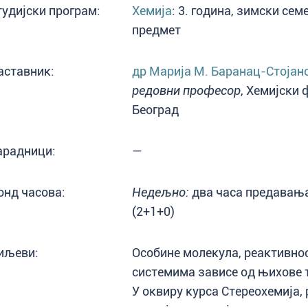
тудијски програм:
Хемија
: 3. година, зимски се
предмет
аставник:
др Марија М. Баранац-Стојан
редовни професор
, Хемијски 
Београд
арадници:
—
онд часова:
Недељно:
два часа предавања 
(2+1+0)
иљеви:
Особине молекула, реактивно
системима зависе од њихове 
У оквиру курса Стереохемија,