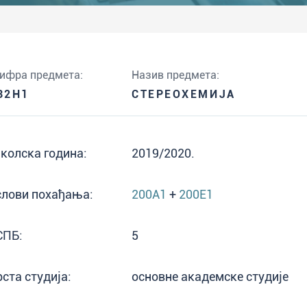
ифра предмета:
Назив предмета:
32H1
СТЕРЕОХЕМИЈА
колска година:
2019/2020.
слови похађања:
200A1
+
200E1
СПБ:
5
рста студија:
основне академске студије