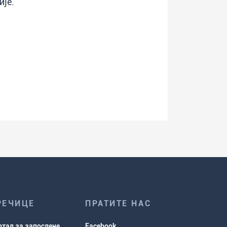
ије.
РЕЧИЦЕ
ПРАТИТЕ НАС
ртал за запослене
Facebook