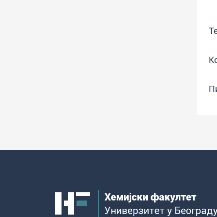
Т
К
П