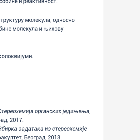
особине и реактивност.
 структуру молекула, односно
обине молекула и њихову
колоквијуми.
Стереохемија органских једињења
,
ад, 2017.
Збирка задатака из стереохемије
факултет, Београд, 2013.