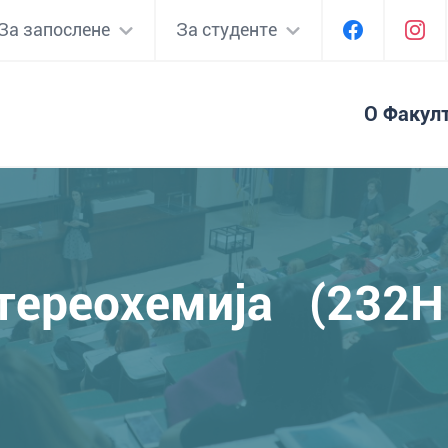
За запослене
За студенте
О Факул
тереохемија (232H