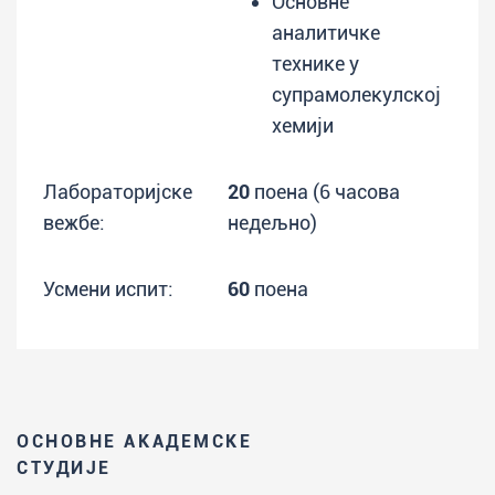
Основне
аналитичке
технике у
супрамолекулској
хемији
Лабораторијске
20
поена (6 часова
вежбе:
недељно)
Усмени испит:
60
поена
ОСНОВНЕ АКАДЕМСКЕ
СТУДИЈЕ