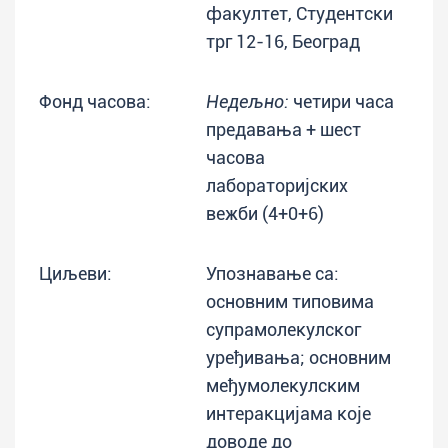
факултет, Студентски
трг 12-16, Београд
Фонд часова:
Недељно:
четири часа
предавања + шест
часова
лабораторијских
вежби (4+0+6)
Циљеви:
Упознавање са:
основним типовима
супрамолекулског
уређивања; основним
међумолекулским
интеракцијама које
доводе до