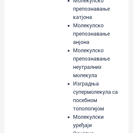
Молекулско
препознавање
катјона
Молекулско
препознавање
анјона
Молекулско
препознавање
неутралних
молекула
Изградња
супермолекула са
посебном
топологијом
Молекулски
уређаји