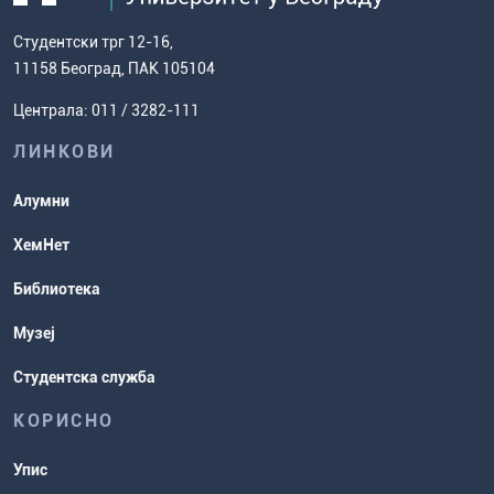
дисертације
како доћи до нас
факултет
Европски систем преноса бодова
Студентски трг 12-16,
Научноистраживачки рад
Ценовник студија
(ЕСПБ)
11158 Београд, ПАК 105104
Задаци за спремање пријемног
Усавршавање за наставнике
Централа: 011 / 3282-111
испита
хемије
ЛИНКОВИ
Повереник за равноправност
Студентске организације
Алумни
Студентска служба
ХемНет
Распореди активности и испитни
Библиотека
рокови
Музеј
Студентска служба
КОРИСНО
Упис