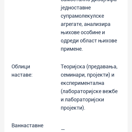
једноставне
супрамолекулске
агрегате, анализира
њихове особине и
одреди област њихове
примене.
Облици
Теоријска (предавања,
наставе:
семинари, пројекти) и
експериментална
(лабораторијске вежбе
и лабораторијски
пројекти).
Ваннаставне
—