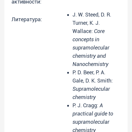
активности:
J. W. Steed, D. R.
Литература:
Turner, K. J.
Wallace:
Core
concepts in
supramolecular
chemistry and
Nanochemistry
P. D. Beer, P. A.
Gale, D. K. Smith:
Supramolecular
chemistry
P. J. Cragg:
A
practical guide to
supramolecular
chemistry