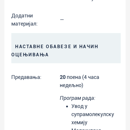
Додатни
—
материјал:
НАСТАВНЕ ОБАВЕЗЕ И НАЧИН
ОЦЕЊИВАЊА
Предавања:
20
поена (4 часа
недељно)
Програм рада:
Увод у
супрамолекулску
хемију