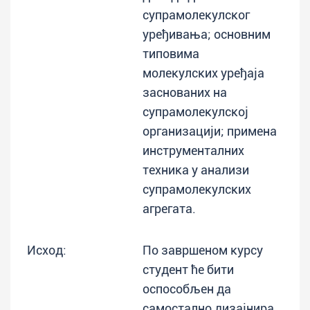
супрамолекулског
уређивања; основним
типовима
молекулских уређаја
заснованих на
супрамолекулској
организацији; примена
инструменталних
техника у анализи
супрамолекулских
агрегата.
Исход:
По завршеном курсу
студент ће бити
оспособљен да
самостално дизајнира