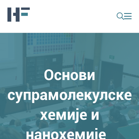
Основи
супрамолекулске
хемије и
нанохемије