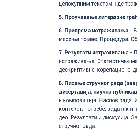
целокупним текстом. Где тра
5.
Проучавање литерарне гра
6.
Припрема истраживања
- В
мерења појаве. Процедура. О
7. Резултати истраживања
-
П
истраживања. Статистичке ме
дескриптивне, корелационе, 
8. Писање стручног рада (зав
дисертација, научна публикац
и композиција. Наслов рада. 
контекст, потребе, задатак и
део. Резултати и дискусија. З
стручног рада.