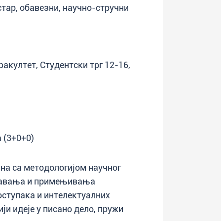
естар, обавезни, научно-стручни
факултет, Студентски трг 12-16,
 (3+0+0)
зна са методологијом научног
чавања и примењивања
ступака и интелектуалних
и идеје у писано дело, пружи