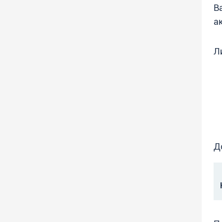
В
а
Л
Д
Н