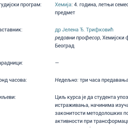
тудијски програм:
Хемија
: 4. година, летњи сем
предмет
аставник:
др Јелена Ђ. Трифковић
редовни професор
, Хемијски 
Београд
арадници:
—
онд часова:
Недељно:
три часа предавања
иљеви:
Циљ курса је да студента упо
истраживања, начинима изу
законитости методолошких по
активности при трансформациј