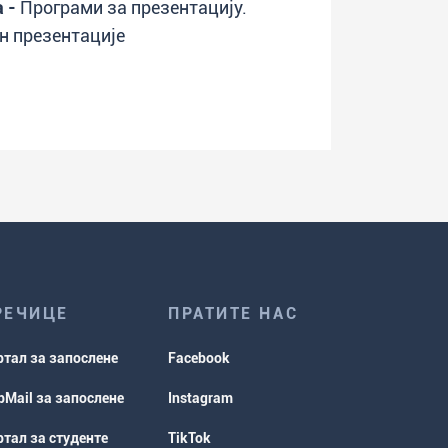
а -
Програми за презентацију.
н презентације
РЕЧИЦЕ
ПРАТИТЕ НАС
ртал за запослене
Facebook
Mail за запослене
Instagram
тал за студенте
TikTok