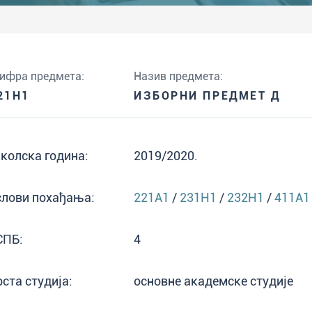
ифра предмета:
Назив предмета:
21H1
ИЗБОРНИ ПРЕДМЕТ Д
колска година:
2019/2020.
слови похађања:
221A1
/
231H1
/
232H1
/
411A1
СПБ:
4
рста студија:
основне академске студије