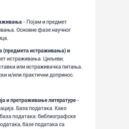
раживања
- Појам и предмет
ивања. Основне фазе научног
ица.
а (предмета истраживања) и
ет истраживања. Циљеви.
ставки или истраживачка питања.
ски и/или практични допринос.
ја и претраживање литературе
-
ација. База података. Како
 база података: библиографске
података, базе података са