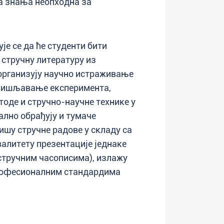
на знања неопходна за
је се да ће студенти бити
 стручну литературу из
 организују научно истраживање
смишљавање експеримента,
оде и стручно-научне технике у
ално обрађују и тумаче
ишу стручне радове у складу са
алитету презентације једнаке
 стручним часописима), излажу
професионалним стандардима