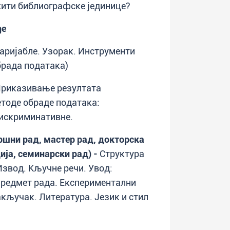
жити библиографске јединице?
ђе
аријабле. Узорак. Инструменти
брада података)
риказивање резултата
тоде обраде података:
дискриминативне.
ршни рад, мастер рад, докторска
ија, семинарски рад)
-
Структура
Извод. Кључне речи. Увод:
 предмет рада. Експериментални
акључак. Литература. Језик и стил