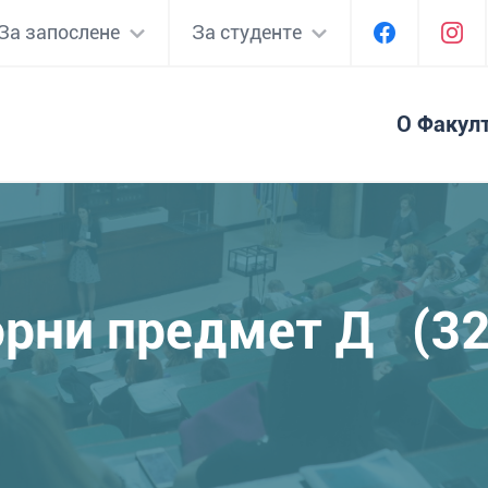
За запослене
За студенте
О Факул
рни предмет Д (3