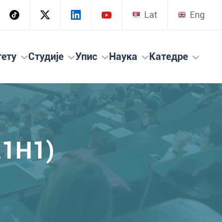
Lat
Eng
тету
Студије
Упис
Наука
Катедре
21H1)