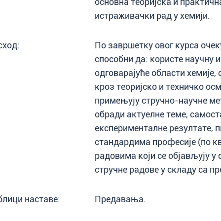
основна теоријска и практич
истраживачки рад у хемији.
сход:
По завршетку овог курса очеку
способни да: користе научну и
одговарајуће области хемије,
кроз теоријско и техничко о
примењују стручно-научне мет
обради актуелне теме, самост
експерименталне резултате, п
стандардима професије (по кв
радовима који се објављују у
стручне радове у складу са 
блици наставе:
Предавања.