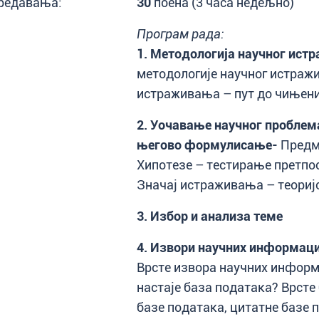
редавања:
30
поена (3 часа недељно)
Програм рада:
1.
Методологија научног ист
методологије научног истраж
истраживања – пут до чињен
2.
Уочавање научног проблем
његово формулисање
-
Предм
Хипотезе – тестирање претпо
Значај истраживања – теориј
3.
Избор и анализа теме
4.
Извори научних информаци
Врсте извора научних информ
настаје база података? Врсте
базе података, цитатне базе 