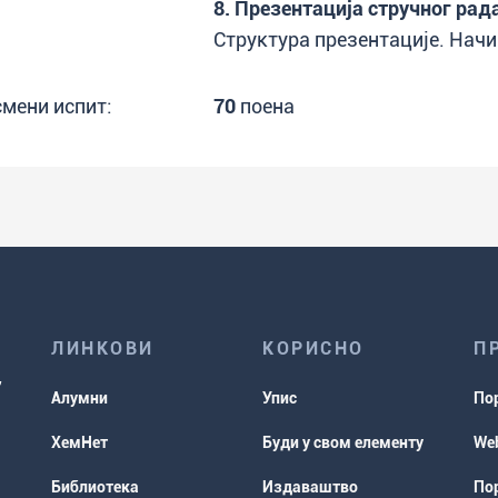
8. Презентација стручног рад
Структура презентације. Начи
смени испит:
70
поена
ЛИНКОВИ
КОРИСНО
П
Алумни
Упис
По
ХемНет
Буди у свом елементу
Web
Библиотека
Издаваштво
Пор