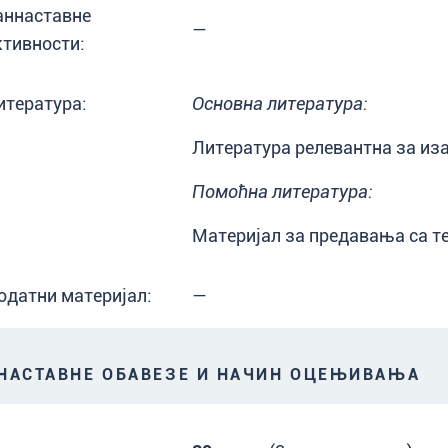
аннаставне
—
ктивности:
итература:
Основна литература:
Литература релевантна за иза
Помоћна литература:
Материјал за предавања са т
одатни материјал:
—
АСТАВНЕ ОБАВЕЗЕ И НАЧИН ОЦЕЊИВАЊА