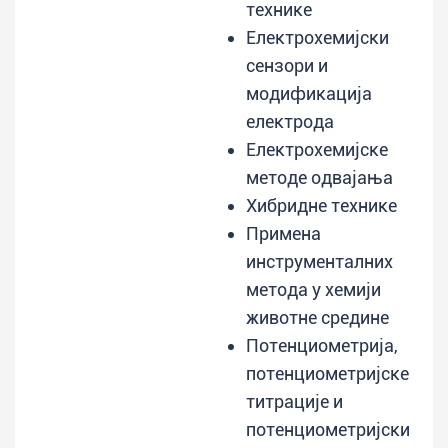
технике
Електрохемијски
сензори и
модификација
електрода
Електрохемијске
методе одвајања
Хибридне технике
Примена
инструменталних
метода у хемији
животне средине
Потенциометрија,
потенциометријске
титрације и
потенциометријски