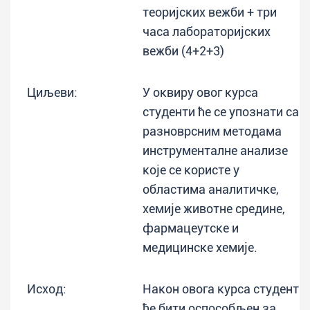
теоријских вежби + три
часа лабораторијских
вежби (4+2+3)
Циљеви:
У оквиру овог курса
студенти ће се упознати са
разноврсним методама
инструменталне анализе
које се користе у
областима аналитичке,
хемије животне средине,
фармацеутске и
медицинске хемије.
Исход:
Након овога курса студент
ће бити оспособљен за