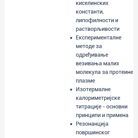
киселинских
константи,
липофилности и
растворљивости
Експерименталне
методе за
одређивање
везивања малих
молекула за протеине
плазме
Изотермалне
калориметријске
титрације - основни
принципи и примена
Резонанција
површинског