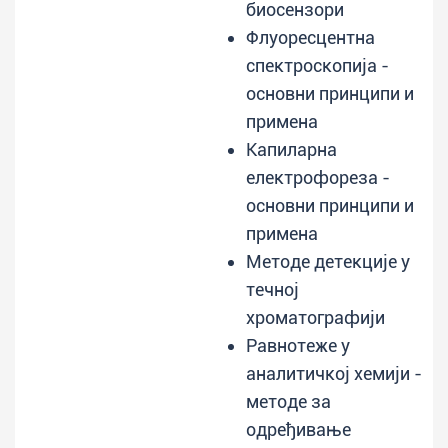
биосензори
Флуоресцентна
спектроскопија -
основни принципи и
примена
Капиларна
електрофореза -
основни принципи и
примена
Методе детекције у
течној
хроматографији
Равнотеже у
аналитичкој хемији -
методе за
одређивање