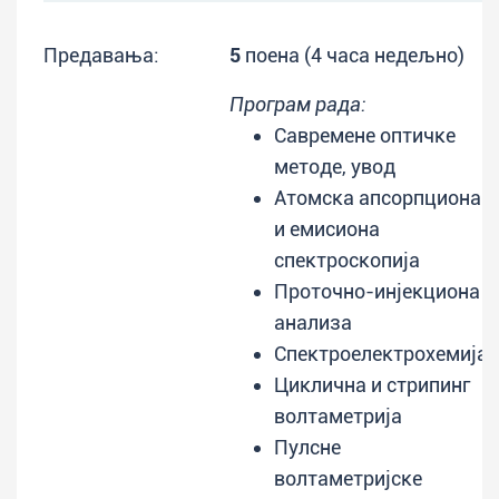
Предавања:
5
поена (4 часа недељно)
Програм рада:
Савремене оптичке
методе, увод
Атомска апсорпциона
и емисиона
спектроскопија
Проточно-инјекциона
анализа
Спектроелектрохемија
Циклична и стрипинг
волтаметрија
Пулсне
волтаметријске