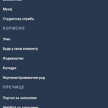
рокови
Музеј
Студентска служба
КОРИСНО
Упис
Буди у свом елементу
Издаваштво
Катедре
Научноистраживачки рад
ПРЕЧИЦЕ
Портал за запослене
WebMail за запослене