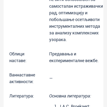
самосталан истраживачки
рад, оптимизцију и
побољшање осетљивоти
инструменталних метода
за анализу комплексних
узорака.
Облици
Предавања и
наставе:
експерименталне вежбе.
Ваннаставне
—
активности:
Литература:
Основна литература:
J.A.C. Broekaert: