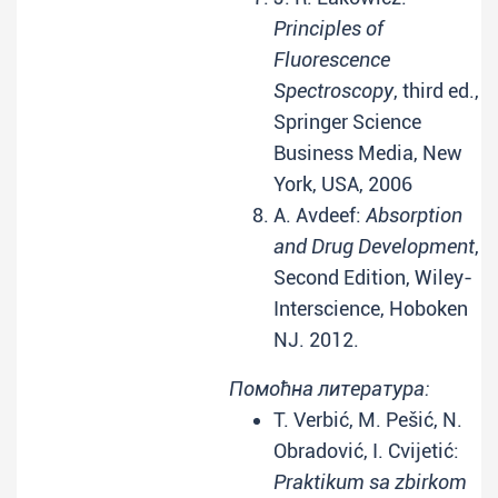
Principles of
Fluorescence
Spectroscopy
, third ed.,
Springer Science
Business Media, New
York, USA, 2006
A. Avdeef:
Absorption
and Drug Development
,
Second Edition, Wiley-
Interscience, Hoboken
NJ. 2012.
Помоћна литература:
T. Verbić, M. Pešić, N.
Obradović, I. Cvijetić:
Praktikum sa zbirkom