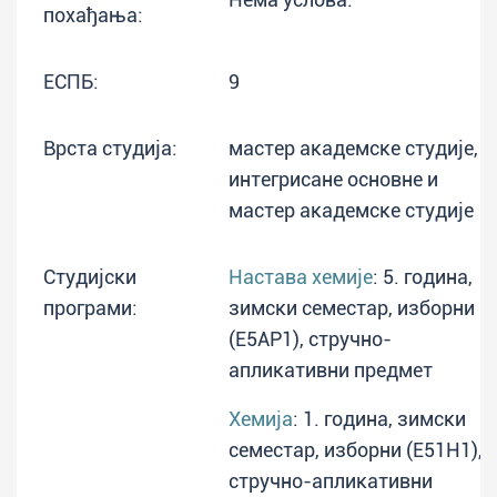
похађања:
ЕСПБ:
9
Врста студија:
мастер академске студије,
интегрисане основне и
мастер академске студије
Студијски
Настава хемије
: 5. година,
програми:
зимски семестар, изборни
(E5AP1), стручно-
апликативни предмет
Хемија
: 1. година, зимски
семестар, изборни (E51H1),
стручно-апликативни