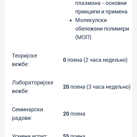
плазмона - основни
принципи и примена
Молекулски
обележени полимери
(МОП)
Теоријске
0
поена (2 часа недељно)
вежбе:
Лабораторијске
20
поена (3 часа недељно)
вежбе:
Семинарски
20
поена
радови:
Усмени испит:
55
поена