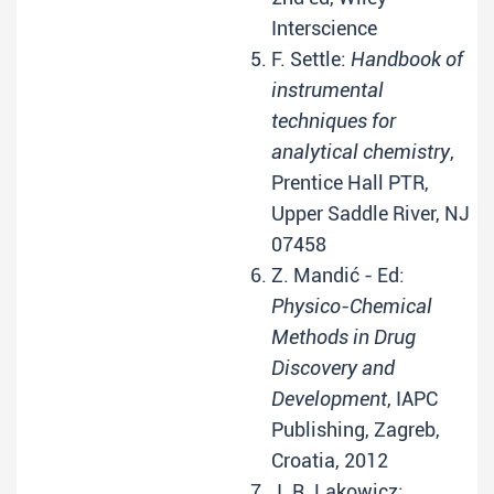
Interscience
F. Settle:
Handbook of
instrumental
techniques for
analytical chemistry
,
Prentice Hall PTR,
Upper Saddle River, NJ
07458
Z. Mandić - Ed:
Physico-Chemical
Methods in Drug
Discovery and
Development
, IAPC
Publishing, Zagreb,
Croatia, 2012
J. R. Lakowicz: