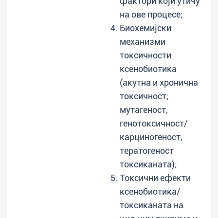
фактори који утичу
на ове процесе;
Биохемијски
механизми
токсичности
ксенобиотика
(акутна и хронична
токсичност;
мутагеност,
генотоксичност/
карциногеност,
тератогеност
токсиканата);
Токсични ефекти
ксенобиотика/
токсиканата на