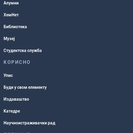
Студентске организације
Алумни
Студентска служба
ХемНет
Распореди активности и испитни
Библиотека
рокови
Музеј
Студентска служба
КОРИСНО
Упис
Буди у свом елементу
Издаваштво
Катедре
Научноистраживачки рад