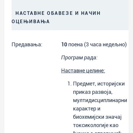
НАСТАВНЕ ОБАВЕЗЕ И НАЧИН
ОЦЕЊИВАЊА
Предавања:
10
поена (3 часа недељно)
Програм рада:
Наставне целине:
Предмет, историјски
приказ развоја,
мултидисциплинарни
карактер и
биохемијски значај
токсикологије као