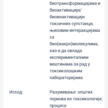
биотрансформацијама и
биоактивацији/
биоинактивацији
токсичних супстанци,
њиховим интеракцијама
са
био(макро)молекулима,
као и да овлада
експерименталним
вештинама за рад у
токсиколошким
лабораторијама.
Исход:
Разумевање: општих
појмова из токсикологије;
процеса