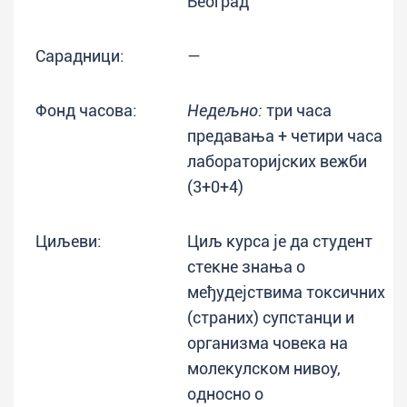
Београд
Сарадници:
—
Фонд часова:
Недељно:
три часа
предавања + четири часа
лабораторијских вежби
(3+0+4)
Циљеви:
Циљ курса је да студент
стекне знања о
међудејствима токсичних
(страних) супстанци и
организма човека на
молекулском нивоу,
односно о