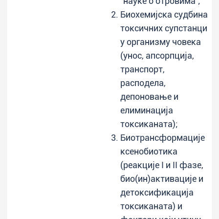
"науке о отровима";
Биохемијска судбина
токсичних супстанци
у организму човека
(унос, апсорпција,
транспорт,
расподела,
депоновање и
елиминација
токсиканата);
Биотрансформације
ксенобиотика
(реакције I и II фазе,
био(ин)активације и
детоксификација
токсиканата) и