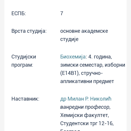
ЕСПБ:
7
Врста студија:
основне академске
студије
Студијски
Биохемија
: 4. година,
програм:
зимски семестар, изборни
(E14B1), стручно-
апликативни предмет
Наставник:
др Милан Р. Николић
ванредни професор
,
Хемијски факултет,
Студентски трг 12-16,