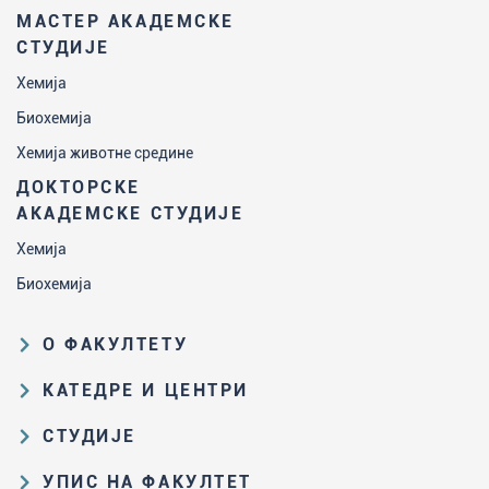
МАСТЕР АКАДЕМСКЕ
СТУДИЈЕ
Хемија
Биохемија
Хемија животне средине
ДОКТОРСКЕ
АКАДЕМСКЕ СТУДИЈЕ
Хемија
Биохемија
О ФАКУЛТЕТУ
Образовна и научна делатност
КАТЕДРЕ И ЦЕНТРИ
Организациона и управљачка
Катедра за аналитичку хемију
СТУДИЈЕ
структура
Катедра за биохемију
Пут студирања на ХФ
Закон о високом образовању и
УПИС НА ФАКУЛТЕТ