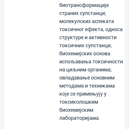
биотрансформације
страних супстанци;
молекулских аспеката
токсичног ефекта, односа
структуре и активности
токсичних супстанци;
биохемијских основа
испољавања токсичности
на циљним органима;
овладавање основним
методама и техникама
које се примењују у
токсиколошким
биохемијским
лабораторијама.