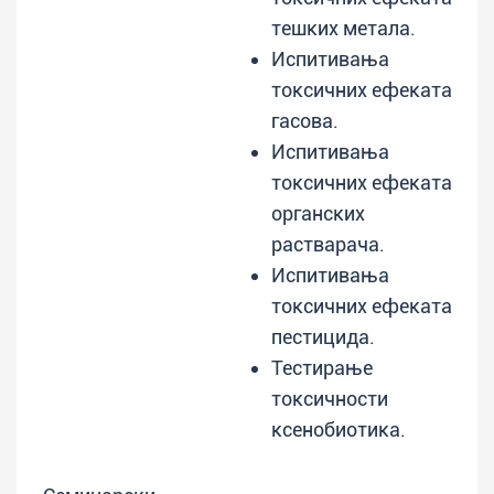
тешких метала.
Испитивања
токсичних ефеката
гасова.
Испитивања
токсичних ефеката
органских
растварача.
Испитивања
токсичних ефеката
пестицида.
Тестирање
токсичности
ксенобиотика.