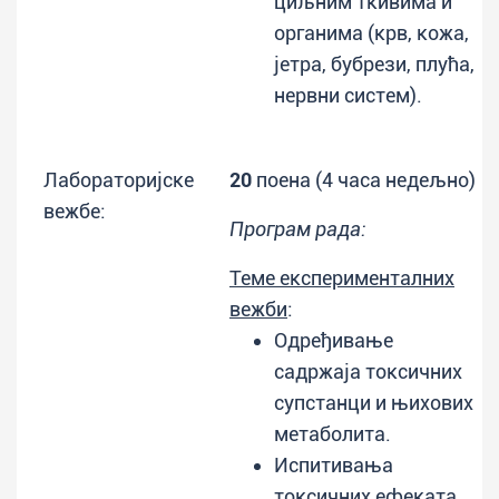
циљним ткивима и
органима (крв, кожа,
јетра, бубрези, плућа,
нервни систем).
Лабораторијске
20
поена (4 часа недељно)
вежбе:
Програм рада:
Теме експерименталних
вежби
:
Одређивање
садржаја токсичних
супстанци и њихових
метаболита.
Испитивања
токсичних ефеката