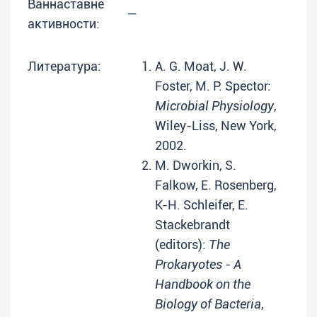
Ваннаставне
—
активности:
Литература:
A. G. Moat, J. W.
Foster, M. P. Spector:
Microbial Physiology
,
Wiley-Liss, New York,
2002.
M. Dworkin, S.
Falkow, E. Rosenberg,
K-H. Schleifer, E.
Stackebrandt
(editors):
The
Prokaryotes - A
Handbook on the
Biology of Bacteria
,