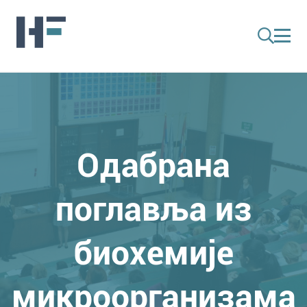
Одабрана
поглавља из
биохемије
микроорганизама