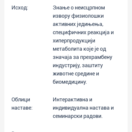
Исход:
Знање о неисцрпном
извору физиолошки
активних једињења,
специфичних реакција и
хиперпродукцији
метаболита које је од
значаја за прехрамбену
индустрију, заштиту
животне средине и
биомедицину.
Облици
Интерактивна и
наставе:
индивидуална настава и
семинарски радови.