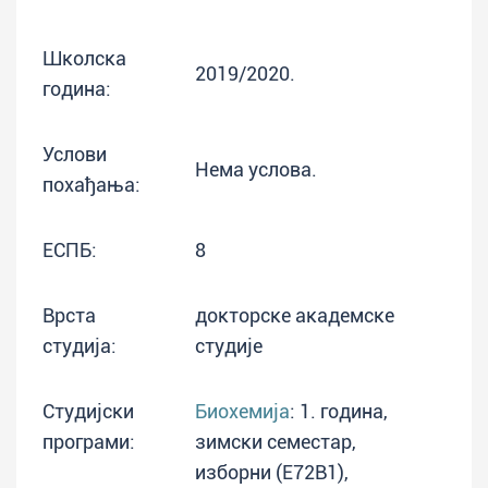
Школска
2019/2020.
година:
Услови
Нема услова.
похађања:
ЕСПБ:
8
Врста
докторске академске
студија:
студије
Студијски
Биохемија
: 1. година,
програми:
зимски семестар,
изборни (E72B1),