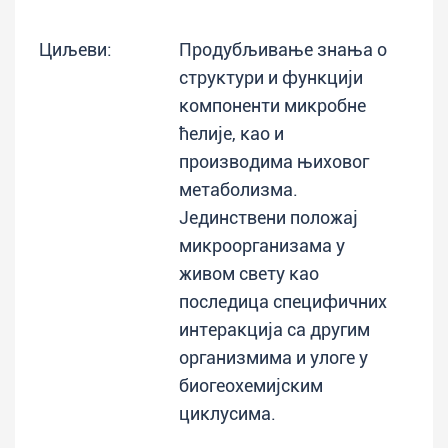
Циљеви:
Продубљивање знања о
структури и функцији
компоненти микробне
ћелије, као и
производима њиховог
метаболизма.
Јединствени положај
микроорганизама у
живом свету као
последица специфичних
интеракција са другим
организмима и улоге у
биогеохемијским
циклусима.