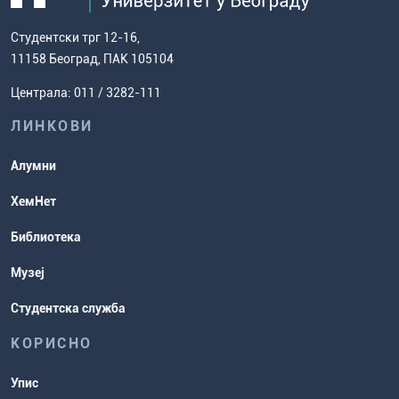
Општи услови за упис на Хемијски
дисертације
како доћи до нас
факултет
Европски систем преноса бодова
Студентски трг 12-16,
Научноистраживачки рад
Ценовник студија
(ЕСПБ)
11158 Београд, ПАК 105104
Задаци за спремање пријемног
Усавршавање за наставнике
Централа: 011 / 3282-111
испита
хемије
ЛИНКОВИ
Повереник за равноправност
Студентске организације
Алумни
Студентска служба
ХемНет
Распореди активности и испитни
Библиотека
рокови
Музеј
Студентска служба
КОРИСНО
Упис