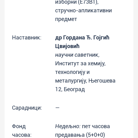
изборни (E73B1),
стручно-апликативни
предмет
Наставник:
др Гордана Ђ. Гојгић
Цвијовић
научни саветник
,
Институт за хемију,
технологију и
металургију, Његошева
12, Београд
Сарадници:
—
Фонд
Недељно:
пет часова
часова:
предавања (5+0+0)