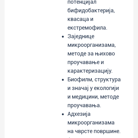
потенцијал
бифидобактерија,
квасаца и
екстремофила.
Заједнице
микроорганизама,
методе за њихово
проучавање и
карактеризацију.
Биофилм, структура
и значај у екологији
и медицини, методе
проучавања.
Адхезија
микроорганизама
на чврсте површине.