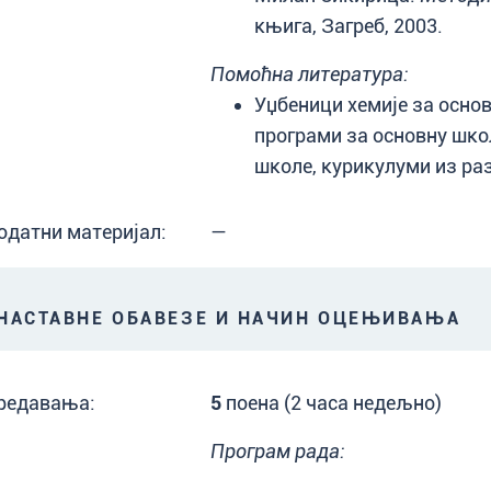
књига, Загреб, 2003.
Помоћна литература:
Уџбеници хемије за осно
програми за основну школ
школе, курикулуми из р
одатни материјал:
—
АСТАВНЕ ОБАВЕЗЕ И НАЧИН ОЦЕЊИВАЊА
редавања:
5
поена (2 часа недељно)
Програм рада: