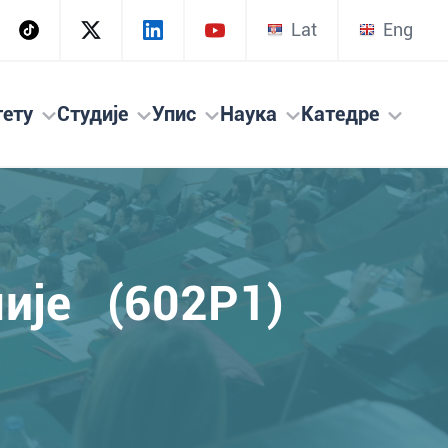
Lat
Eng
тету
Студије
Упис
Наука
Катедре
мије (602P1)