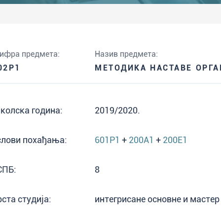
ифра предмета:
Назив предмета:
02P1
МЕТОДИКА НАСТАВЕ ОРГА
колска година:
2019/2020.
слови похађања:
601P1
+
200A1
+
200E1
СПБ:
8
рста студија:
интегрисане основне и мастер