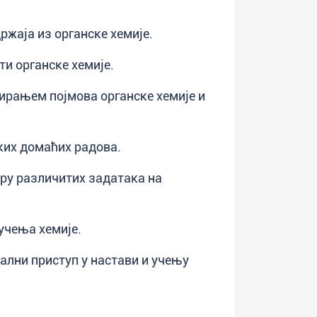
ржаја из органске хемије.
ти органске хемије.
ирањем појмова органске хемије и
ких домаћих радова.
иру различитих задатака на
 учења хемије.
ални приступ у настави и учењу