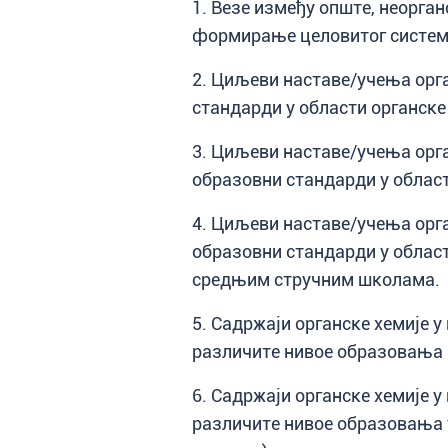
1. Везе између опште, неорган
формирање целовитог систем
2. Циљеви наставе/учења орга
стандарди у области органске 
3. Циљеви наставе/учења орга
образовни стандарди у област
4. Циљеви наставе/учења орга
образовни стандарди у област
средњим стручним школама.
5. Садржаји органске хемије 
различите нивое образовања 
6. Садржаји органске хемије 
различите нивое образовања у