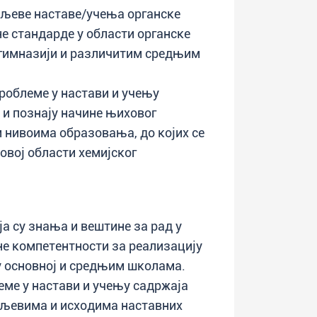
иљеве наставе/учења органске
не стандарде у области органске
, гимназији и различитим средњим
роблеме у настави и учењу
 и познају начине њиховог
нивоима образовања, до којих се
вој области хемијског
а су знања и вештине за рад у
не компетентности за реализацију
 у основној и средњим школама.
еме у настави и учењу садржаја
иљевима и исходима наставних