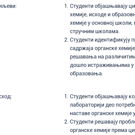
иљеви:
Студенти објашњавају ц
хемије, исходе и образов
хемије у основној школи
стручним школама.
Студенти идентификују п
садржаја органске хемије
решавања на различитим 
дошло истраживањима у о
образовања.
сход:
Студенти објашњавају кој
лабораторији део потреб
наставе органске хемије
Студенти решавају пробл
органске хемије према ц