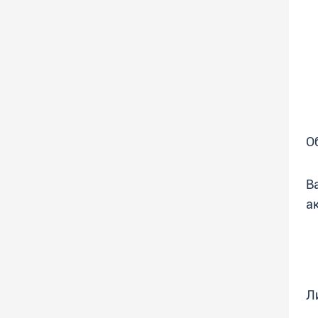
О
В
а
Л