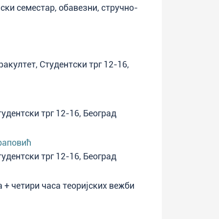
имски семестар, обавезни, стручно-
факултет, Студентски трг 12-16,
тудентски трг 12-16, Београд
раповић
тудентски трг 12-16, Београд
 + четири часа теоријских вежби