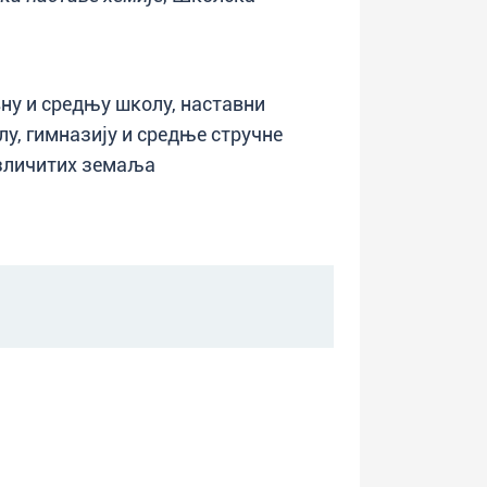
вну и средњу школу, наставни
у, гимназију и средње стручне
азличитих земаља