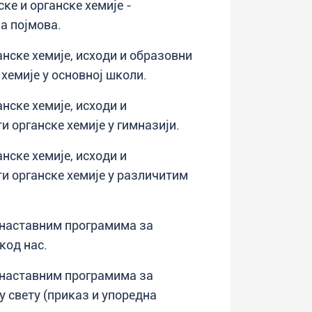
ске и органске хемије -
а појмова.
нске хемије, исходи и образовни
хемије у основној школи.
нске хемије, исходи и
и органске хемије у гимназији.
нске хемије, исходи и
и органске хемије у различитим
у наставним програмима за
код нас.
у наставним програмима за
 свету (приказ и упоредна