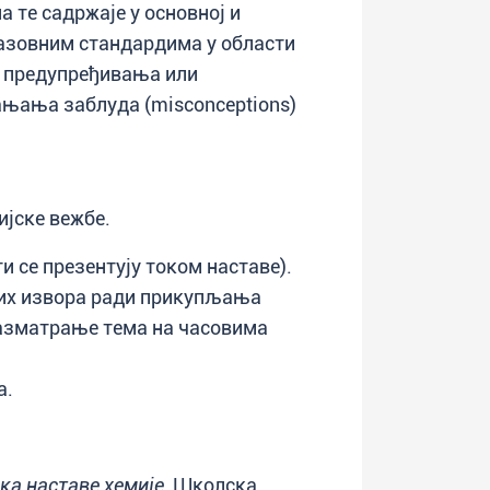
а те садржаје у основној и
азовним стандардима у области
љу предупређивања или
њања заблуда (misconceptions)
ијске вежбе.
 се презентују током наставе).
их извора ради прикупљања
разматрање тема на часовима
а.
ка наставе хемије
, Школска