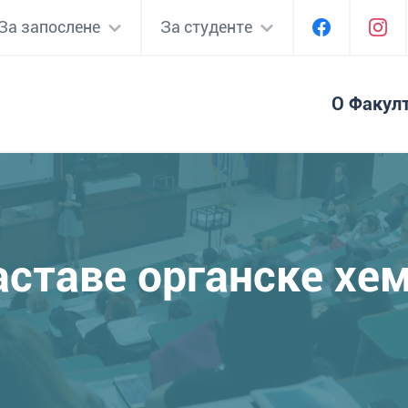
За запослене
За студенте
О Факул
ставе органске хе