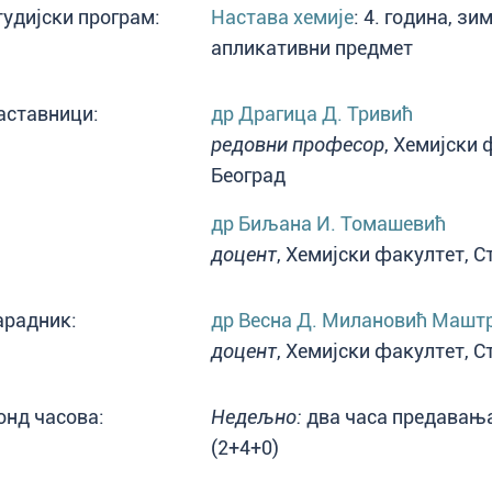
тудијски програм:
Настава хемије
: 4. година, з
апликативни предмет
аставници:
др Драгица Д. Тривић
редовни професор
, Хемијски 
Београд
др Биљана И. Томашевић
доцент
, Хемијски факултет, С
арадник:
др Весна Д. Милановић Машт
доцент
, Хемијски факултет, С
онд часова:
Недељно:
два часа предавања
(2+4+0)