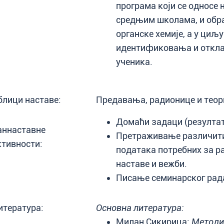
програма који се односе н
средњим школама, и обр
органске хемије, а у ци
идентификовања и откла
ученика.
блици наставе:
Предавања, радионице и теор
Домаћи задаци (резултати
аннаставне
Претраживање различит
ктивности:
података потребних за 
наставе и вежби.
Писање семинарског рад
итература:
Основна литература:
Милан Сикирица:
Методи