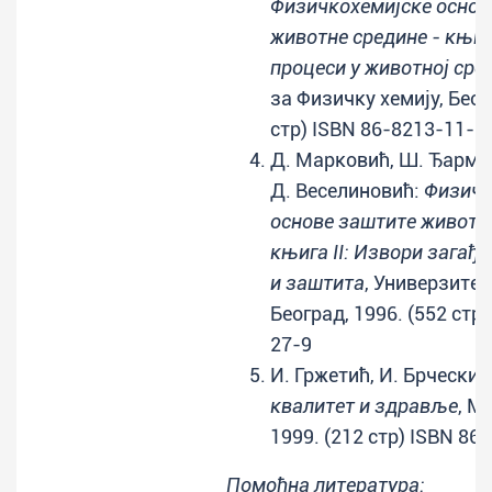
Физичкохемијске основ
животне средине - књиг
процеси у животној сре
за Физичку хемију, Беог
стр) ISBN 86-8213-11-1
Д. Марковић, Ш. Ђармат
Д. Веселиновић:
Физичк
основе заштите животне
књига II: Извори загађ
и заштита
, Универзитет
Београд, 1996. (552 стр
27-9
И. Гржетић, И. Брчески 
квалитет и здравље
, М
1999. (212 стр) ISBN 86
Помоћна литература: