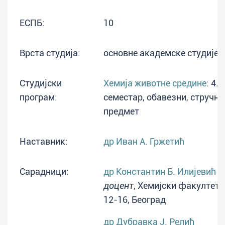
ЕСПБ:
10
Врста студија:
основне академске студије
Студијски
Хемија животне средине
: 4.
програм:
семестар, обавезни, стручн
предмет
Наставник:
др Иван А. Гржетић
Сарадници:
др Константин Б. Илијевић
доцент
, Хемијски факултет,
12-16, Београд
др Дубравка Ј. Релић