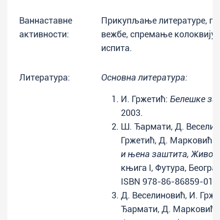
Ваннаставне
Прикупљање литературе, пр
активности:
вежбе, спремање колоквију
испита.
Литература:
Основна литература:
И. Гржетић:
Белешке за
2003.
Ш. Ђармати, Д. Веселин
Гржетић, Д. Марковић:
и њена заштита, Живот
књига I, Футура, Београд
ISBN 978-86-86859-01-
Д. Веселиновић, И. Грже
Ђармати, Д. Марковић: