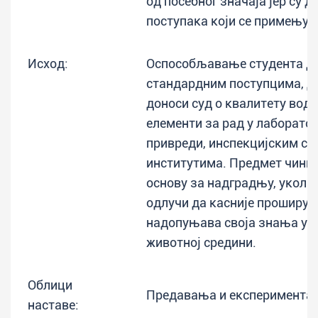
од посебног значаја јер су 
поступака који се примењују 
Исход:
Оспособљавање студента да
стандардним поступцима, да
доноси суд о квалитету воде
елементи за рад у лаборато
привреди, инспекцијским сл
институтима. Предмет чини
основу за надградњу, уколик
одлучи да касније проширује
надопуњава своја знања у о
животној средини.
Облици
Предавања и експериментал
наставе: