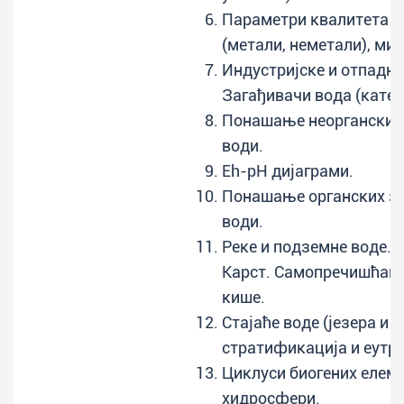
Параметри квалитета в
(метали, неметали), ми
Индустријске и отпадне
Загађивачи вода (катег
Понашање неорганских 
води.
Eh-pH дијаграми.
Понашање органских за
води.
Реке и подземне воде. 
Карст. Самопречишћава
кише.
Стајаће воде (језера и м
стратификација и еутр
Циклуси биогених елеме
хидросфери.