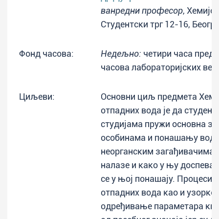
ванредни професор
, Хемијс
Студентски трг 12-16, Беогр
Фонд часова:
Недељно:
четири часа пред
часова лабораторијских веж
Циљеви:
Основни циљ предмета Хеми
отпадних вода је да студент
студијама пружи основна з
особинама и понашању воде
неорганским загађивачима к
налазе и како у њу доспевај
се у њој понашају. Процеси
отпадних вода као и узорко
одређивање параметара ква