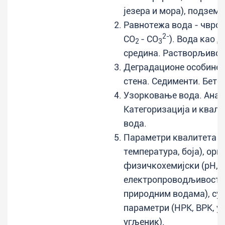
језера и мора), подземн
Равнотежа вода - чврст
2-
CО
- CО
). Вода као 
2
3
средина. Растворљивос
Деградационе особине 
стена. Седименти. Бето
Узорковање вода. Анал
Категоризација и квали
вода.
Параметри квалитета в
температура, боја), орг
физичкохемијски (pH, S
електропроводљивост, 
природним водама), су
параметри (HPK, BPK, у
угљеник).