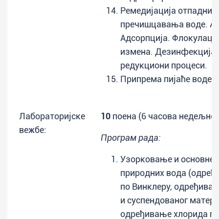
Ремедијација отпадних 
пречишцавања воде. Ае
Адсорпција. Флокулациј
измена. Дезинфекција.
редукциони процеси.
Припрема пијаће воде.
Лабораторијске
10
поена (6 часова недељно)
вежбе:
Програм рада:
Узорковање и основне 
природних вода (одређ
по Винклеру, одређивањ
и суспендованог матери
одређивање хлорида по