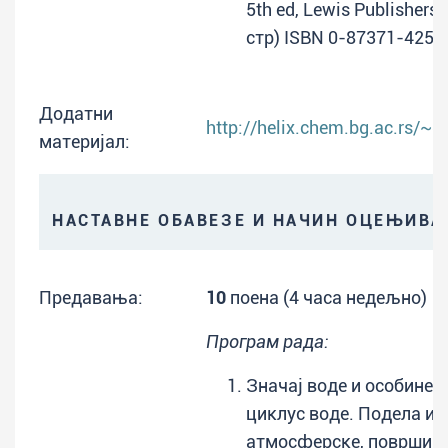
5th ed, Lewis Publishers
стр) ISBN 0-87371-425-
Додатни
http://helix.chem.bg.ac.rs/~g
материјал:
НАСТАВНЕ ОБАВЕЗЕ И НАЧИН ОЦЕЊИВ
Предавања:
10
поена (4 часа недељно)
Програм рада:
Значај воде и особине 
циклус воде. Подела и 
атмосферске, површинск