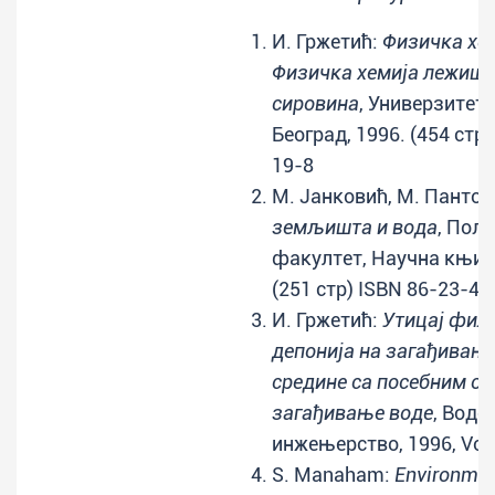
И. Гржетић:
Физичка хем
Физичка хемија лежишт
сировина
, Универзитет 
Београд, 1996. (454 стр
19-8
М. Јанковић, М. Пантов
земљишта и вода
, Пољ
факултет, Научна књига
(251 стр) ISBN 86-23-4
И. Гржетић:
Утицај фил
депонија на загађивањ
средине са посебним ос
загађивање воде
, Воде
инжењерство, 1996, Vol.
S. Manaham:
Environmen