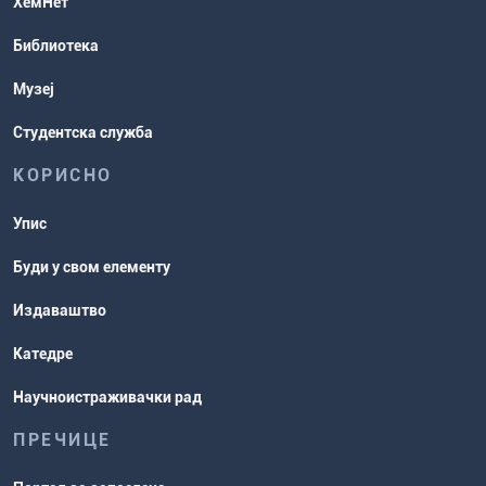
ХемНет
Распореди активности и испитни
Библиотека
рокови
Музеј
Студентска служба
КОРИСНО
Упис
Буди у свом елементу
Издаваштво
Катедре
Научноистраживачки рад
ПРЕЧИЦЕ