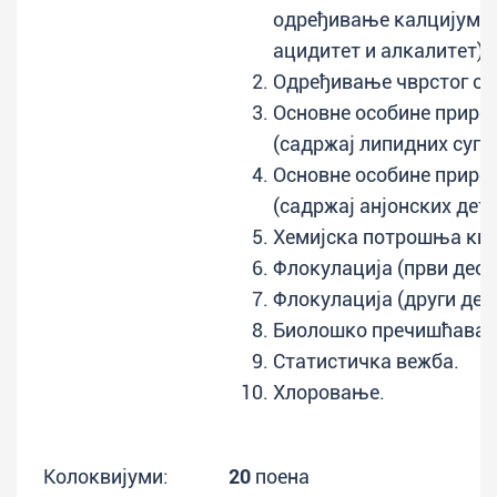
одређивање калцијума 
ацидитет и алкалитет).
Одређивање чврстог ос
Основне особине приро
(садржај липидних супс
Основне особине приро
(садржај анјонских дете
Хемијска потрошња кис
Флокулација (први део)
Флокулација (други део)
Биолошко пречишћавањ
Статистичка вежба.
Хлоровање.
Колоквијуми:
20
поена