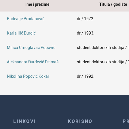
Ime i prezime
Titula / godište
Radivoje Prodanović
dr / 1972.
Karla Ilić Đurđić
dr / 1993.
Milica Crnoglavac Popović
student doktorskih studija /
Aleksandra Đurđević Đelmaš
student doktorskih studija /
Nikolina Popović Kokar
dr / 1992.
LINKOVI
KORISNO
P