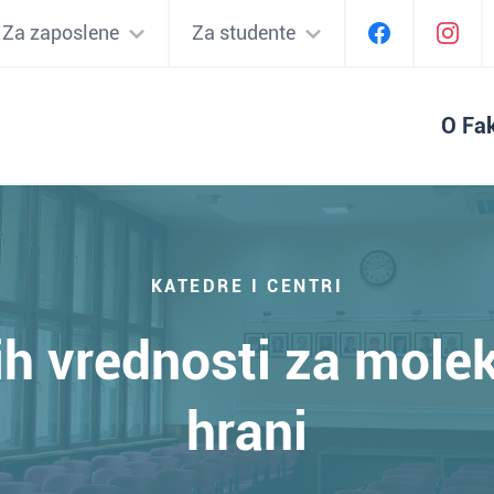
Za zaposlene
Za studente
O Fak
KATEDRE I CENTRI
ih vrednosti za mole
hrani