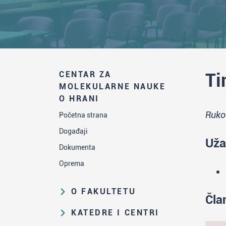
CENTAR ZA
Ti
MOLEKULARNE NAUKE
O HRANI
Ruko
Početna strana
Događaji
Uža
Dokumenta
Oprema
O FAKULTETU
Čla
Obrazovna i naučna delatnost
KATEDRE I CENTRI
Organizaciona i upravljačka