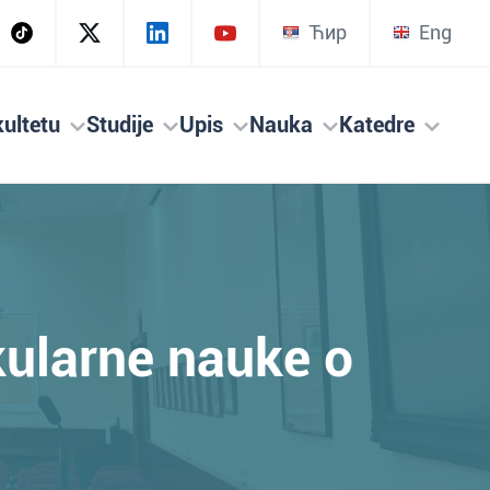
Ћир
Eng
ultetu
Studije
Upis
Nauka
Katedre
kularne nauke o