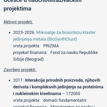
Učešće u naučnoistraživačkim
projektima
Aktivni projekti:
2023-2026:
Mikroalge za biosintezu klaster
jedinjenja metala (BioSynthClust)
vrsta projekta:
PRIZMA
projekat finansira:
Fond za nauku Republike
Srbije (Beograd)
Završeni projekti:
2011:
Interakcije prirodnih proizvoda, njihovih
derivata i kompleksnih jedinjenja sa proteinima
i nukleinskim kiselinama
– 172055
vrsta projekta:
domaći fundamentalni
projekat finansira:
Ministarstvo za nauku i