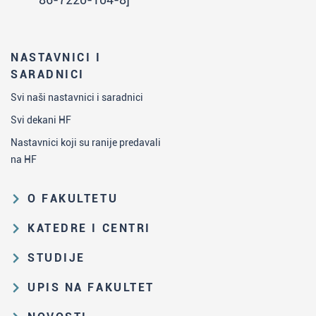
NASTAVNICI I
SARADNICI
Svi naši nastavnici i saradnici
Svi dekani HF
Nastavnici koji su ranije predavali
na HF
O FAKULTETU
Obrazovna i naučna delatnost
KATEDRE I CENTRI
Organizaciona i upravljačka
Katedra za analitičku hemiju
STUDIJE
struktura
Katedra za biohemiju
Put studiranja na HF
Zakon o visokom obrazovanju i
UPIS NA FAKULTET
Katedra za nastavu hemije
propisi Fakulteta
Osnovne i integrisane akademske
Rezultati prijemnih ispita i rang-