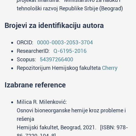
tehnološki razvoj Republike Srbije (Beograd)
Brojevi za identifikaciju autora
ORCID:
0000-0003-2053-3704
ResearcherID:
Q-6195-2016
Scopus:
54397266400
Repozitorijum Hemijskog fakulteta
Cherry
Izabrane reference
Milica R. Milenković:
Osnovi bioneorganske hemije kroz probleme i
rešenja
Hemijski fakultet, Beograd, 2021. [ISBN: 978-
86-7220-104-8]