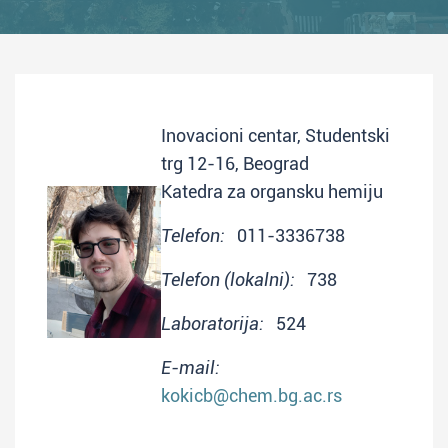
Inovacioni centar, Studentski
trg 12-16, Beograd
Katedra za organsku hemiju
Telefon:
011-3336738
Telefon (lokalni):
738
Laboratorija:
524
E-mail:
kokicb@chem.bg.ac.rs