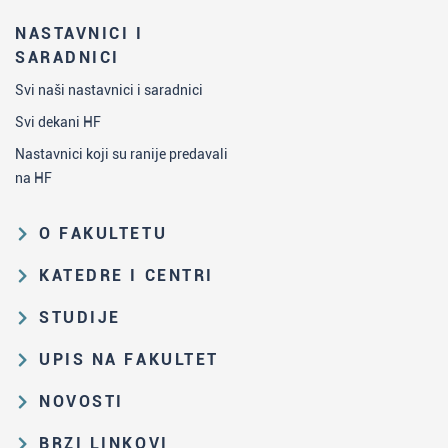
NASTAVNICI I
SARADNICI
Svi naši nastavnici i saradnici
Svi dekani HF
Nastavnici koji su ranije predavali
na HF
O FAKULTETU
Obrazovna i naučna delatnost
KATEDRE I CENTRI
Organizaciona i upravljačka
Katedra za analitičku hemiju
STUDIJE
struktura
Katedra za biohemiju
Put studiranja na HF
Zakon o visokom obrazovanju i
UPIS NA FAKULTET
Katedra za nastavu hemije
propisi Fakulteta
Osnovne i integrisane akademske
Rezultati prijemnih ispita i rang-
NOVOSTI
Katedra za opštu i neorgansku
studije
Istorija Fakulteta
liste
hemiju
Sve aktuelne vesti
Master akademske studije
Zbirka velikana srpske hemije
BRZI LINKOVI