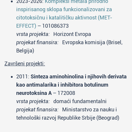
2023-2026:
Kompleksi metala prirodno
inspirisanog sklopa funkcionalizovani za
citotoksičnu i katalitičku aktivnost (MET-
EFFECT)
– 101086373
vrsta projekta:
Horizont Evropa
projekat finansira:
Evropska komisija (Brisel,
Belgija)
Završeni projekti:
2011:
Sinteza aminohinolina i njihovih derivata
kao antimalarika i inhibitora botulinum
neurotoksina A
– 172008
vrsta projekta:
domaći fundamentalni
projekat finansira:
Ministarstvo za nauku i
tehnološki razvoj Republike Srbije (Beograd)