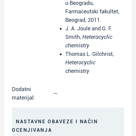
u Beogradu,
Farmaceutski fakultet,
Beograd, 2011.
J. A. Joule and G. F.
Smith,
Heterocyclic
chemistry
Thomas L. Gilchrist,
Heterocyclic
chemistry
Dodatni
—
materijal:
NASTAVNE OBAVEZE I NAČIN
OCENJIVANJA