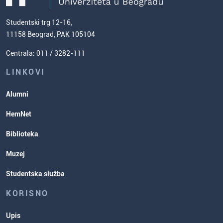
Mapa sajta
Opšti uslovi za upis na Hemijski
doći do nas
Evropski sistem prenosa bodova
fakultet
(ESPB)
Studentski trg 12-16,
Naučnoistraživački rad
Cenovnik studija
11158 Beograd, PAK 105104
Usavršavanje za nastavnike hemije
Zadaci za spremanje prijemnog
Centrala: 011 / 3282-111
Poverenik za ravnopravnost
ispita
Studentske organizacije
LINKOVI
Studentska služba
Alumni
Rasporedi aktivnosti i ispitni rokovi
HemNet
Biblioteka
Muzej
Studentska služba
KORISNO
Upis