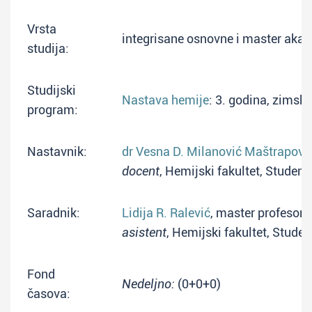
Vrsta
integrisane osnovne i master aka
studija:
Studijski
Nastava hemije
: 3. godina, zimsk
program:
Nastavnik:
dr Vesna D. Milanović Maštrapovi
docent
, Hemijski fakultet, Student
Saradnik:
Lidija R. Ralević
, master profesor 
asistent
, Hemijski fakultet, Stude
Fond
Nedeljno:
(0+0+0)
časova: