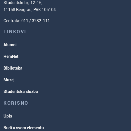
(ESPB)
Studentski trg 12-16,
Naučnoistraživački rad
Cenovnik studija
11158 Beograd, PAK 105104
Usavršavanje za nastavnike hemije
Zadaci za spremanje prijemnog
Centrala: 011 / 3282-111
Poverenik za ravnopravnost
ispita
Studentske organizacije
LINKOVI
Studentska služba
Alumni
Rasporedi aktivnosti i ispitni rokovi
HemNet
Biblioteka
Muzej
Studentska služba
KORISNO
Upis
Budi u svom elementu