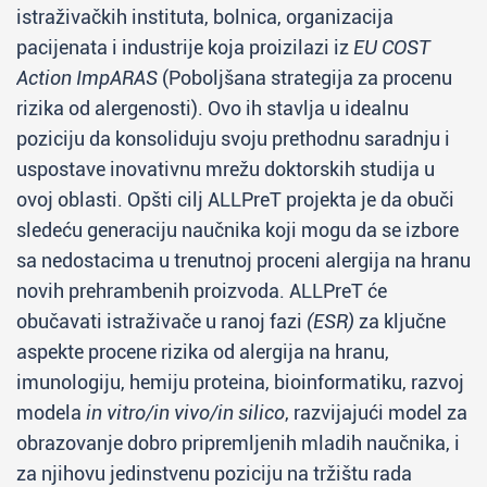
istraživačkih instituta, bolnica, organizacija
pacijenata i industrije koja proizilazi iz
EU COST
Action ImpARAS
(Poboljšana strategija za procenu
rizika od alergenosti). Ovo ih stavlja u idealnu
poziciju da konsoliduju svoju prethodnu saradnju i
uspostave inovativnu mrežu doktorskih studija u
ovoj oblasti. Opšti cilj ALLPreT projekta je da obuči
sledeću generaciju naučnika koji mogu da se izbore
sa nedostacima u trenutnoj proceni alergija na hranu
novih prehrambenih proizvoda. ALLPreT će
obučavati istraživače u ranoj fazi
(
ESR
)
za ključne
aspekte procene rizika od alergija na hranu,
imunologiju, hemiju proteina, bioinformatiku, razvoj
modela
in vitro/in vivo/in silico
, razvijajući model za
obrazovanje dobro pripremljenih mladih naučnika, i
za njihovu jedinstvenu poziciju na tržištu rada