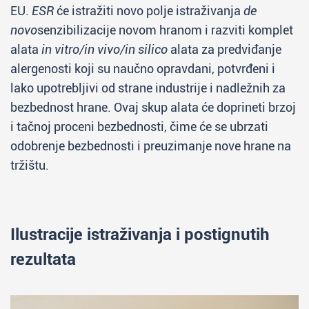
EU.
ESR
će istražiti novo polje istraživanja
de
novo
senzibilizacije novom hranom i razviti komplet
alata
in vitro/in vivo/in silico
alata za predviđanje
alergenosti koji su naučno opravdani, potvrđeni i
lako upotrebljivi od strane industrije i nadležnih za
bezbednost hrane. Ovaj skup alata će doprineti brzoj
i tačnoj proceni bezbednosti, čime će se ubrzati
odobrenje bezbednosti i preuzimanje nove hrane na
tržištu.
Ilustracije istraživanja i postignutih
rezultata