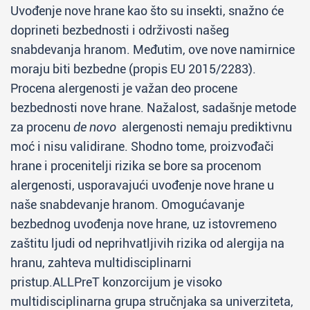
Uvođenje nove hrane kao što su insekti, snažno će
doprineti bezbednosti i održivosti našeg
snabdevanja hranom. Međutim, ove nove namirnice
moraju biti bezbedne (propis EU 2015/2283).
Procena alergenosti je važan deo procene
bezbednosti nove hrane. Nažalost, sadašnje metode
za procenu
de novo
alergenosti nemaju prediktivnu
moć i nisu validirane. Shodno tome, proizvođači
hrane i procenitelji rizika se bore sa procenom
alergenosti, usporavajući uvođenje nove hrane u
naše snabdevanje hranom. Omogućavanje
bezbednog uvođenja nove hrane, uz istovremeno
zaštitu ljudi od neprihvatljivih rizika od alergija na
hranu, zahteva multidisciplinarni
pristup.ALLPreT konzorcijum je visoko
multidisciplinarna grupa stručnjaka sa univerziteta,