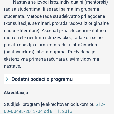
Nastava se izvodi kroz individualni (mentorski)
rad sa studentima ili se radi sa malim grupama
studenata. Metode rada su adekvatno prilagođene
(konsultacije, seminari, prorada radova iz originalne
naučne literature). Akcenat je na eksperimentalnom
radu sa elementima istraživačkog rada koji se po
pravilu obavlja u timskom radu u istraživačkim
(nastavničkim) laboratorijama. Predviđena je
ekstenzivna primena računara u svim vidovima
nastave.
Dodatni podaci o programu
Uslovi za upis
Akreditacija
Završene osnovne akademske studije u
Studijski program je akreditovan odlukom br.
612-
obimu od 240 ESPB.
00-00495/2013-04 od 8. 11. 2013
.