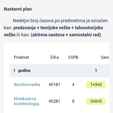
Ciljevi studijskog programa
Nastavni plan
Primarni cilj studijskog programa je da
Nedeljni broj časova po predmetima je označen
omogući studentima sticanje master diplome
kao:
predavanja + teorijske vežbe + laboratorijske
koja će (zajedno sa diplomom osnovnih
vežbe
ili kao:
(aktivna nastava + samostalni rad)
.
studija) biti prepoznata/priznata od strane
svih evropskih institucija, i koja će omogućiti
studentima da nađu odgovarajuće zaposlenje
Predmet
Šifra
ESPB
Semes
ili da nastave doktorske studije iz biohemije ili
srodnih disciplina na domaćim ili na nekom
I godina
1
od evropskih univerziteta.
Bioinformatika
451B1
4
1+3+0
Ishod studija
Po završetku studija na studijskom
Molekularna
452B1
8
3+0+5
biotehnologija
programu Biohemija kandidat stiče zvanje
"master biohemičar".