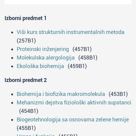
svoga rada na naučnim skupovima.
Izborni predmet 1
Studenti će da dopune i prodube svoje
poznavanje biohemijskih i hemijskih
Viši kurs strukturnih instrumentalnih metoda
disciplina, razviće sposobnosti za rešavanje
(257B1)
naučnih i stručnih problema iz oblasti
Proteinski inženjering
(457B1)
biohemije primenom analitičkih i računarskih
Molekulska alergologija
(458B1)
metoda, produbiće znanja i veštine potrebne
Ekološka biohemija
(459B1)
za rad sa biološkim materijalom i
eksperimentalnim životinjama, razviće
Izborni predmet 2
sposobnosti proučavanja literature i kritičkog
Biohemija i biofizika makromolekula
(453B1)
prikazivanja literaturnih podataka, steći će
Mehanizmi dejstva fiziološki aktivnih supstanci
specifične eksperimentalne veštine, iskustvo u
(454B1)
samostalnom radu sa savremenim
Biogeotehnologija sa osnovama zelene hemije
instrumentima, dopuniće i produbiti svoju
(455B1)
laboratorijsku praksu (zaštita na radu, rad sa