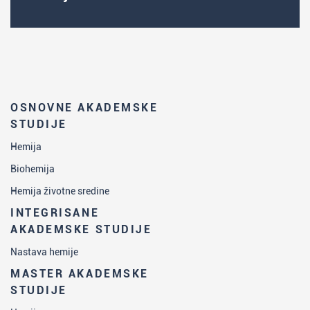
osposobljeni su da, u okviru timskog
rada, izvedu sve faze dela istraživanja u
okviru istraživačkog projekta;
imaju iskustvo u radu sa
najsavremenijim instrumentima koji se
OSNOVNE AKADEMSKE
koriste u istraživačkim biohemijskim
STUDIJE
laboratorijama, kao i odgovarajuću
Hemija
laboratorijsku praksu (zaštita na radu,
Biohemija
rad sa patološkim materijalom),
Hemija životne sredine
osposobljeni su da samostalno vode
INTEGRISANE
laboratorijski dnevnik i poseduju
AKADEMSKE STUDIJE
numeričke veštine potrebne za sva
Nastava hemije
biohemijska izračunavanja;
MASTER AKADEMSKE
imaju znanja i veštine potrebne za rad sa
STUDIJE
biološkim materijalom i