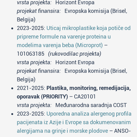
vrsta projekta:
Horizont Evropa
projekat finansira:
Evropska komisija (Brisel,
Belgija)
2023-2025:
Uticaj mikroplastike koja potiče od
pripreme formule na varenje proteina u
modelima varenja beba (Microprot)
–
101063185
(rukovodilac projekta)
vrsta projekta:
Horizont Evropa
projekat finansira:
Evropska komisija (Brisel,
Belgija)
2021-2025:
Plastika, monitoring, remedijacija,
oporavak (PRIORITY)
– CA20101
vrsta projekta:
Međunarodna saradnja COST
2023-2025:
Uporedna analiza alergenog profila
pacijenata iz Azije i Evrope sa dokumenovanim
alergijama na grinje i morske plodove
– ANSO-