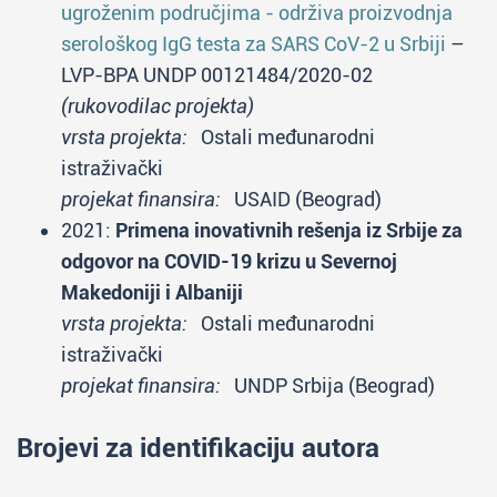
ugroženim područjima - održiva proizvodnja
serološkog IgG testa za SARS CoV-2 u Srbiji
–
LVP-BPA UNDP 00121484/2020-02
(rukovodilac projekta)
vrsta projekta:
Ostali međunarodni
istraživački
projekat finansira:
USAID (Beograd)
2021:
Primena inovativnih rešenja iz Srbije za
odgovor na COVID-19 krizu u Severnoj
Makedoniji i Albaniji
vrsta projekta:
Ostali međunarodni
istraživački
projekat finansira:
UNDP Srbija (Beograd)
Brojevi za identifikaciju autora