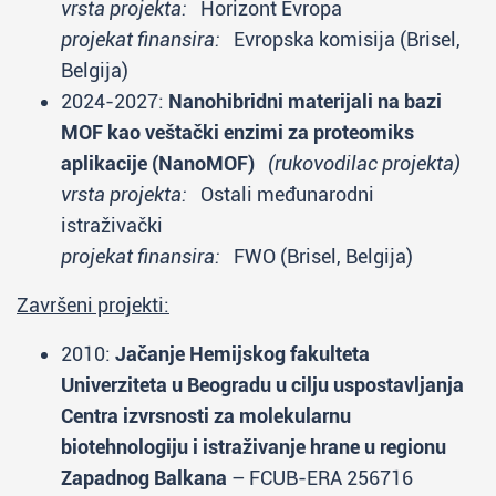
vrsta projekta:
Horizont Evropa
projekat finansira:
Evropska komisija (Brisel,
Belgija)
2024-2027:
Nanohibridni materijali na bazi
MOF kao veštački enzimi za proteomiks
aplikacije (NanoMOF)
(rukovodilac projekta)
vrsta projekta:
Ostali međunarodni
istraživački
projekat finansira:
FWO (Brisel, Belgija)
Završeni projekti:
2010:
Jačanje Hemijskog fakulteta
Univerziteta u Beogradu u cilju uspostavljanja
Centra izvrsnosti za molekularnu
biotehnologiju i istraživanje hrane u regionu
Zapadnog Balkana
– FCUB-ERA 256716