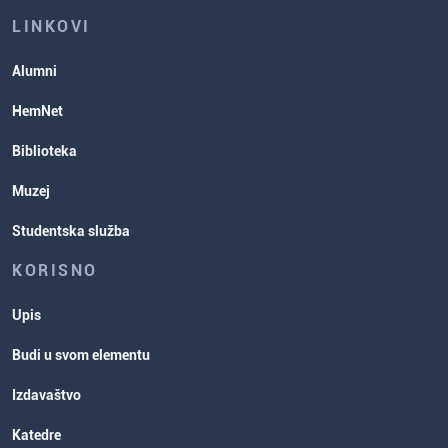
ispita
Studentske organizacije
LINKOVI
Studentska služba
Alumni
Rasporedi aktivnosti i ispitni rokovi
HemNet
Biblioteka
Muzej
Studentska služba
KORISNO
Upis
Budi u svom elementu
Izdavaštvo
Katedre