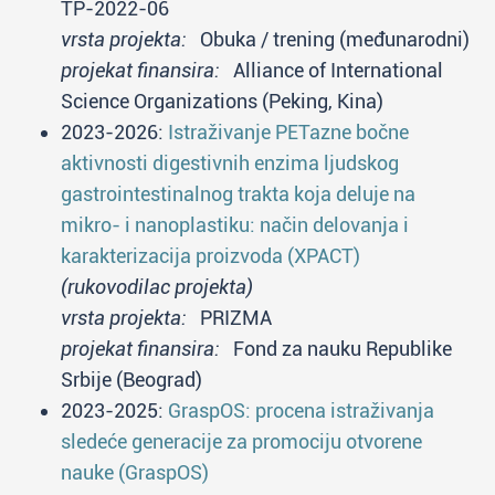
TP-2022-06
vrsta projekta:
Obuka / trening (međunarodni)
projekat finansira:
Alliance of International
Science Organizations (Peking, Kina)
2023-2026:
Istraživanje PETazne bočne
aktivnosti digestivnih enzima ljudskog
gastrointestinalnog trakta koja deluje na
mikro- i nanoplastiku: način delovanja i
karakterizacija proizvoda (XPACT)
(rukovodilac projekta)
vrsta projekta:
PRIZMA
projekat finansira:
Fond za nauku Republike
Srbije (Beograd)
2023-2025:
GraspOS: procena istraživanja
sledeće generacije za promociju otvorene
nauke (GraspOS)