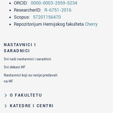
ORCID:
0000-0003-2559-5234
ResearcherID:
R-6751-2016
Scopus:
57201156470
Repozitorijum Hemijskog fakulteta
Cherry
NASTAVNICI I
SARADNICI
Svi naši nastavnici i saradnici
Svi dekani HF
Nastavnici koji su ranije predavali
na HF
O FAKULTETU
Obrazovna i naučna delatnost
KATEDRE I CENTRI
Organizaciona i upravljačka