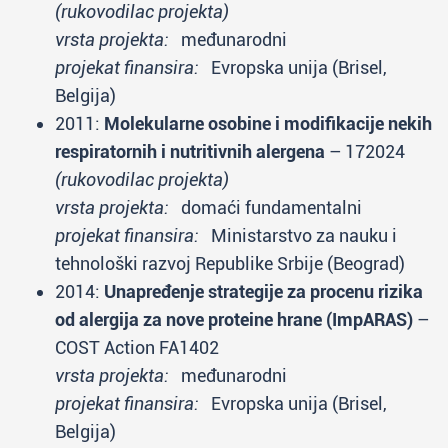
(rukovodilac projekta)
vrsta projekta:
međunarodni
projekat finansira:
Evropska unija (Brisel,
Belgija)
2011:
Molekularne osobine i modifikacije nekih
respiratornih i nutritivnih alergena
– 172024
(rukovodilac projekta)
vrsta projekta:
domaći fundamentalni
projekat finansira:
Ministarstvo za nauku i
tehnološki razvoj Republike Srbije (Beograd)
2014:
Unapređenje strategije za procenu rizika
od alergija za nove proteine hrane (ImpARAS)
–
COST Action FA1402
vrsta projekta:
međunarodni
projekat finansira:
Evropska unija (Brisel,
Belgija)