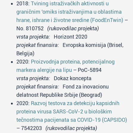
2018:
Tvining istraživačkih aktivnosti u
graničnim 'omiks istraživanjima u oblastima
hrane, ishrane i životne sredine (FoodEnTwin)
–
No. 810752
(rukovodilac projekta)
vrsta projekta:
Horizont 2020
projekat finansira:
Evropska komisija (Brisel,
Belgija)
2020:
Proizvodnja proteina, potencijalnog
markera alergije na lipu
– PoC-5894
vrsta projekta:
Dokaz koncepta
projekat finansira:
Fond za inovacionu
delatnost Republike Srbije (Beograd)
2020:
Razvoj testova za detekciju kapsidnih
proteina virusa SARS-CoV-2 u biološkim
tečnostima pacijenata sa COVID-19 (CAPSIDO)
– 7542203
(rukovodilac projekta)