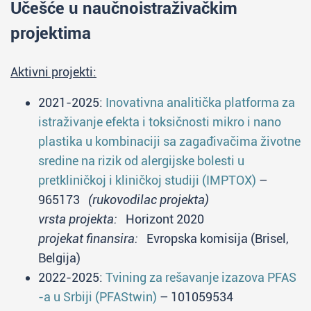
Učešće u naučnoistraživačkim
projektima
Aktivni projekti:
2021-2025:
Inovativna analitička platforma za
istraživanje efekta i toksičnosti mikro i nano
plastika u kombinaciji sa zagađivačima životne
sredine na rizik od alergijske bolesti u
pretkliničkoj i kliničkoj studiji (IMPTOX)
–
965173
(rukovodilac projekta)
vrsta projekta:
Horizont 2020
projekat finansira:
Evropska komisija (Brisel,
Belgija)
2022-2025:
Tvining za rešavanje izazova PFAS
-a u Srbiji (PFAStwin)
– 101059534