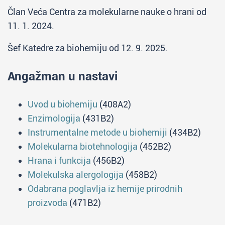
Član Veća Centra za molekularne nauke o hrani od
11. 1. 2024.
Šef Katedre za biohemiju od 12. 9. 2025.
Angažman u nastavi
Uvod u biohemiju
(408A2)
Enzimologija
(431B2)
Instrumentalne metode u biohemiji
(434B2)
Molekularna biotehnologija
(452B2)
Hrana i funkcija
(456B2)
Molekulska alergologija
(458B2)
Odabrana poglavlja iz hemije prirodnih
proizvoda
(471B2)