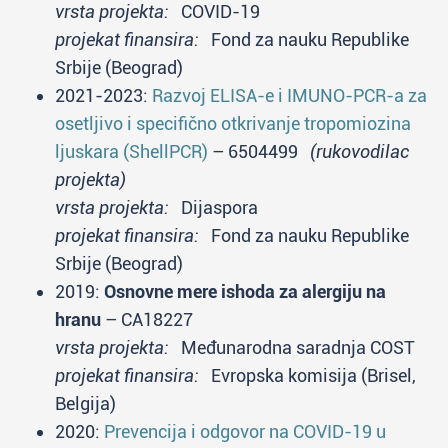
vrsta projekta:
COVID-19
projekat finansira:
Fond za nauku Republike
Srbije (Beograd)
2021-2023:
Razvoj ELISA-e i IMUNO-PCR-a za
osetljivo i specifično otkrivanje tropomiozina
ljuskara (ShellPCR)
– 6504499
(rukovodilac
projekta)
vrsta projekta:
Dijaspora
projekat finansira:
Fond za nauku Republike
Srbije (Beograd)
2019:
Osnovne mere ishoda za alergiju na
hranu
– CA18227
vrsta projekta:
Međunarodna saradnja COST
projekat finansira:
Evropska komisija (Brisel,
Belgija)
2020:
Prevencija i odgovor na COVID-19 u