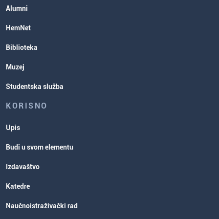
Studentska služba
Alumni
Rasporedi aktivnosti i ispitni rokovi
HemNet
Biblioteka
Muzej
Studentska služba
KORISNO
Upis
Budi u svom elementu
Izdavaštvo
Katedre
Naučnoistraživački rad