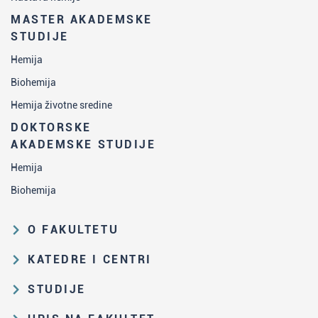
MASTER AKADEMSKE
STUDIJE
Hemija
Biohemija
Hemija životne sredine
DOKTORSKE
AKADEMSKE STUDIJE
Hemija
Biohemija
O FAKULTETU
Obrazovna i naučna delatnost
KATEDRE I CENTRI
Organizaciona i upravljačka
Katedra za analitičku hemiju
STUDIJE
struktura
Katedra za biohemiju
Put studiranja na HF
Zakon o visokom obrazovanju i