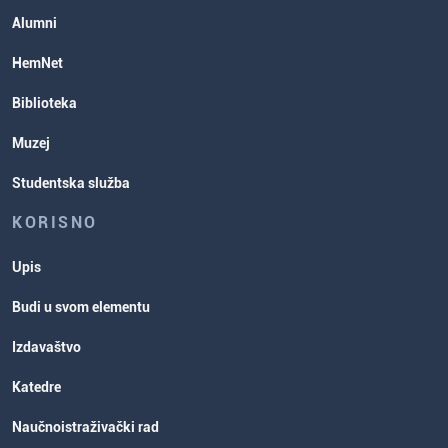
Studentska služba
Alumni
Rasporedi aktivnosti i ispitni rokovi
HemNet
Biblioteka
Muzej
Studentska služba
KORISNO
Upis
Budi u svom elementu
Izdavaštvo
Katedre
Naučnoistraživački rad