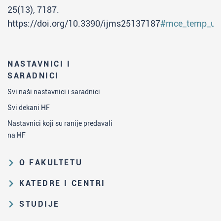
25(13), 7187.
https://doi.org/10.3390/ijms25137187
#mce_temp_ur
NASTAVNICI I
SARADNICI
Svi naši nastavnici i saradnici
Svi dekani HF
Nastavnici koji su ranije predavali
na HF
O FAKULTETU
Obrazovna i naučna delatnost
KATEDRE I CENTRI
Organizaciona i upravljačka
Katedra za analitičku hemiju
STUDIJE
struktura
Katedra za biohemiju
Put studiranja na HF