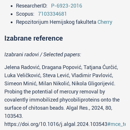
ResearcherID:
P-6923-2016
Scopus:
7103334681
Repozitorijum Hemijskog fakulteta
Cherry
Izabrane reference
Izabrani radovi / Selected papers:
Jelena Radović, Dragana Popović, Tatjana Ćurčić,
Luka Veličković, Steva Lević, Vladimir Pavlović,
Simeon Minić, Milan Nikolić, Nikola Gligorijević.
Probing the potential of mercury removal by
covalently immobilized phycobiliproteins onto the
surface of chitosan beads. Algal Res., 2024, 80,
103543.
https://doi.org/10.1016/j.algal.2024.103543
#mce_tem